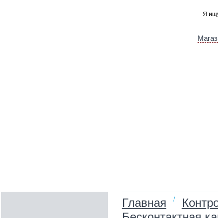
Магаз
/
Главная
Контро
Бесконтактная ка