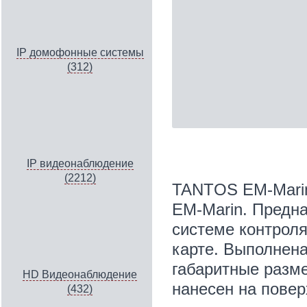
IP домофонные системы
(312)
IP видеонаблюдение
(2212)
TANTOS EM-Marin
EM-Marin. Предн
системе контроля
карте. Выполнена
габаритные разм
HD Видеонаблюдение
нанесен на повер
(432)