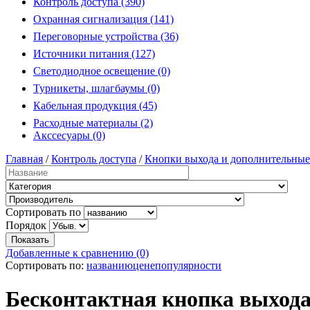
Контроль доступа (390)
Охранная сигнализация (141)
Переговорные устройства (36)
Источники питания (127)
Светодиодное освещение (0)
Турникеты, шлагбаумы (0)
Кабельная продукция (45)
Расходные материалы (2)
Акссесуары (0)
Главная
/
Контроль доступа
/
Кнопки выхода и дополнительные
Сортировать по
Порядок
Добавленные к сравнению (0)
Сортировать по:
названию
цене
популярности
Бесконтактная кнопка выхода