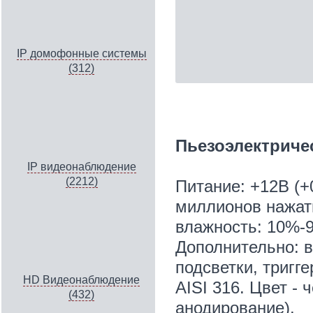
IP домофонные системы
(312)
Пьезоэлектриче
IP видеонаблюдение
(2212)
Питание: +12В (+
миллионов нажат
влажность: 10%-
Дополнительно: 
подсветки, тригг
HD Видеонаблюдение
AISI 316. Цвет -
(432)
анодирование).