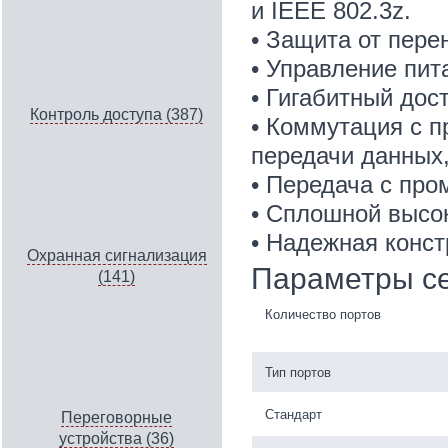
и IEEE 802.3z.
• Защита от пере
• Управление пит
• Гигабитный дост
Контроль доступа (387)
• Коммутация с п
передачи данных,
• Передача с пр
• Сплошной высо
• Надежная конст
Охранная сигнализация
Параметры с
(141)
Количество портов
Тип портов
Стандарт
Переговорные
устройства (36)