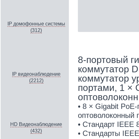
IP домофонные системы
(312)
8-портовый г
коммутатор D
IP видеонаблюдение
коммутатор ур
(2212)
портами, 1 × 
оптоволоконн
• 8 × Gigabit PoE-
оптоволоконный п
• Стандарт IEEE 8
HD Видеонаблюдение
(432)
• Стандарты IEEE 