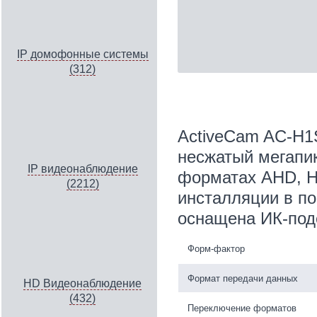
IP домофонные системы
(312)
ActiveCam AC-H1
несжатый мегапик
IP видеонаблюдение
форматах AHD, H
(2212)
инсталляции в п
оснащена ИК-под
Форм-фактор
Формат передачи данных
HD Видеонаблюдение
(432)
Переключение форматов