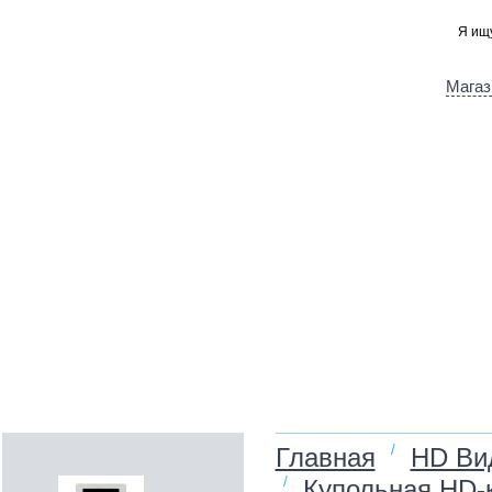
Магаз
/
Главная
HD Ви
/
Купольная HD-к