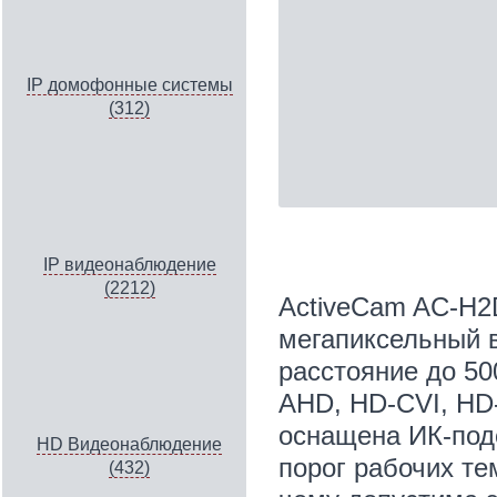
IP домофонные системы
(312)
IP видеонаблюдение
(2212)
ActiveCam AC-H2D
мегапиксельный 
расстояние до 5
AHD, HD-CVI, HD-
оснащена ИК-под
HD Видеонаблюдение
порог рабочих те
(432)