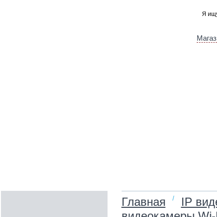
Магаз
/
Главная
IP ви
видеокамеры Wi-