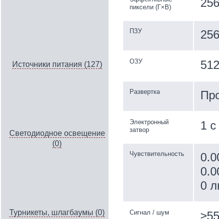
25
пиксели (Г×В)
ПЗУ
25
ОЗУ
51
Источники питания (127)
Развертка
Пр
Электронный
1 с
затвор
Светодиодное освещение
(0)
Чувствительность
0.0
0.0
0 л
Турникеты, шлагбаумы (0)
Сигнал / шум
≥55