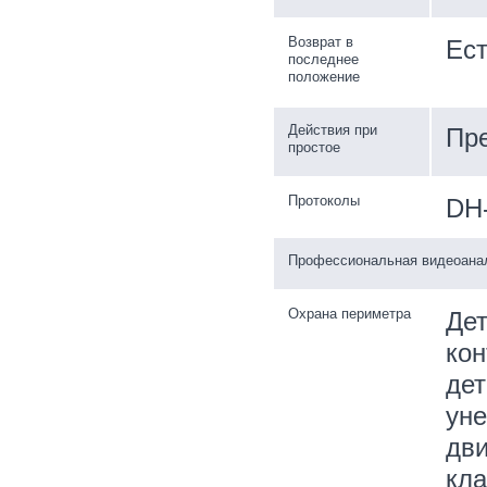
Возврат в
Ест
последнее
положение
Действия при
Пре
простое
Протоколы
DH
Профессиональная видеоана
Охрана периметра
Дет
кон
дет
уне
дви
кл