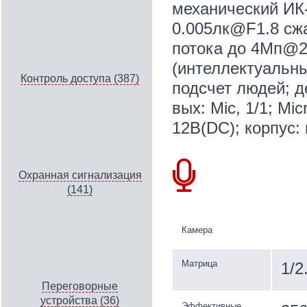
механический ИК
0.005лк@F1.8 сжа
потока до 4Мп@25
(интеллектуальны
Контроль доступа (387)
подсчет людей; д
вых: Mic, 1/1; Mi
12В(DC); корпус: 
Охранная сигнализация
(141)
Камера
Матрица
1/2
Переговорные
устройства (36)
Эффективные