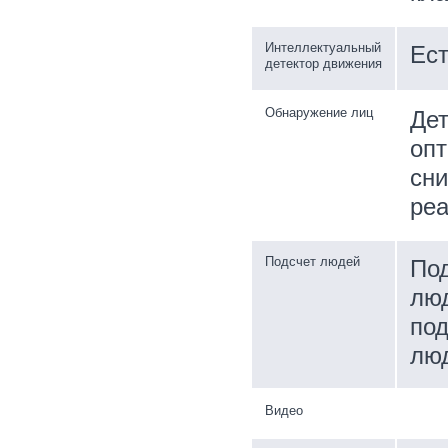
Интеллектуальный
Ес
детектор движения
Обнаружение лиц
Дет
опт
сни
реа
Подсчет людей
Под
люд
под
люд
Видео