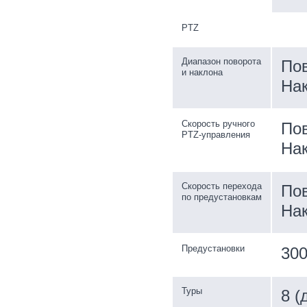
PTZ
Диапазон поворота
Пов
и наклона
Нак
Скорость ручного
Пов
PTZ-управления
Нак
Скорость перехода
Пов
по предустановкам
Нак
Предустановки
30
Туры
8 (