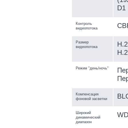
D1 
Контроль
CB
видеопотока
Размер
H.2
видеопотока
H.2
Режим "день/ночь"
Пер
Пер
Компенсация
BL
фоновой засветки
Широкий
WD
динамический
диапазон