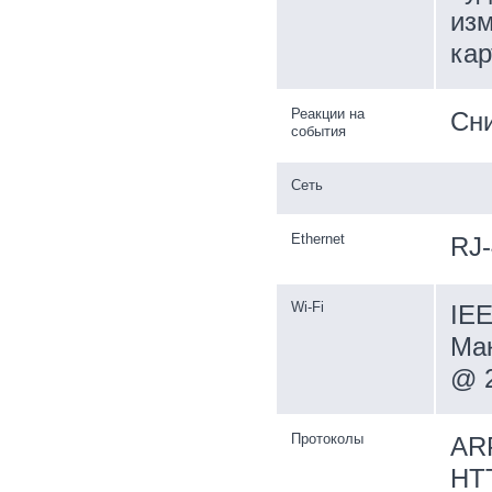
изм
ка
Реакции на
Сни
события
Сеть
Ethernet
RJ-
Wi-Fi
IEE
Мак
@ 
Протоколы
ARP
HTT