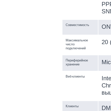
PPP
SNM
Совместимость
ONV
Максимальное
20 
число
подключений
Периферийное
Mic
хранение
Веб-клиенты
Int
Chr
выш
Клиенты
DM