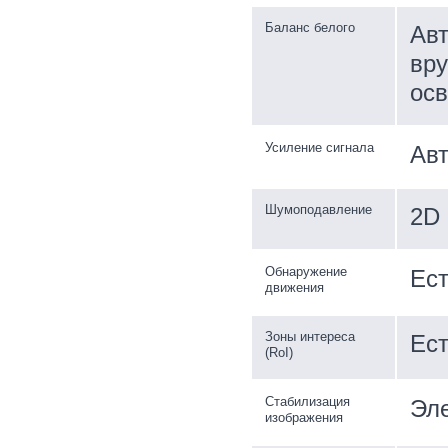
Баланс белого
Авт
вру
осв
Усиление сигнала
Авт
Шумоподавление
2D
Обнаружение
Ес
движения
Зоны интереса
Ес
(RoI)
Стабилизация
Эл
изображения