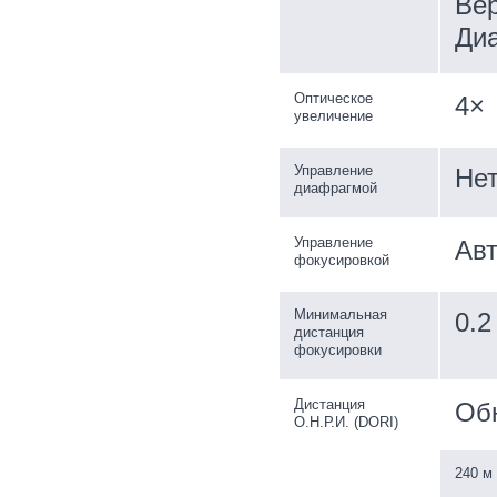
Вер
Диа
Оптическое
4×
увеличение
Управление
Не
диафрагмой
Управление
Авт
фокусировкой
Минимальная
0.2
дистанция
фокусировки
Дистанция
Об
О.Н.Р.И. (DORI)
240 м