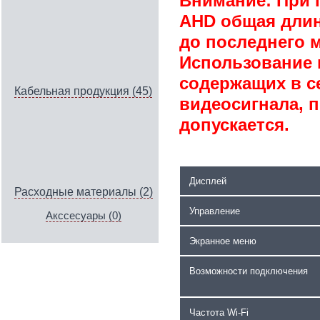
Внимание: При
AHD общая длина
до последнего 
Использование к
содержащих в с
Кабельная продукция (45)
видеосигнала, 
допускается.
Дисплей
Расходные материалы (2)
Управление
Акссесуары (0)
Экранное меню
Возможности подключения
Частота Wi-Fi