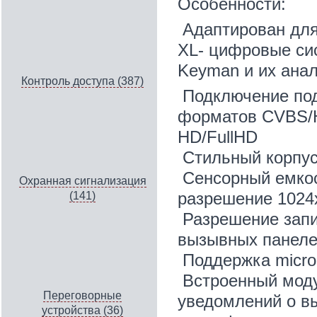
Особенности:
Адаптирован дл
XL- цифровые сис
Keyman и их ана
Контроль доступа (387)
Подключение под
форматов CVBS/H
HD/FullHD
Стильный корпус
Сенсорный емкос
Охранная сигнализация
разрешение 1024х
(141)
Разрешение запи
вызывных панеле
Поддержка micro
Встроенный модул
Переговорные
уведомлений о в
устройства (36)