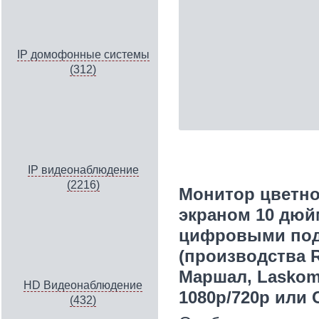
IP домофонные системы
(312)
IP видеонаблюдение
(2216)
Монитор цветно
экраном 10 дюй
цифровыми по
(производства R
Маршал, Laskome
HD Видеонаблюдение
1080р/720p или 
(432)