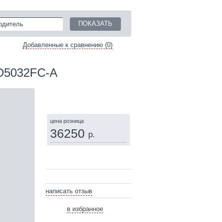
одитель
Добавленные к сравнению (0)
-D5032FC-A
КУПИТЬ
цена розница
36250
р.
написать отзыв
в избранное