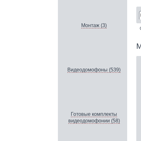
Монтаж (3)
М
Видеодомофоны (539)
Готовые комплекты
видеодомофонии (58)