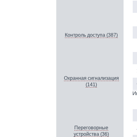
Контроль доступа (387)
Охранная сигнализация
(141)
И
Переговорные
устройства (36)