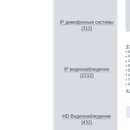
IP домофонные системы
(312)
3
• 
• 
• 
• 
IP видеонаблюдение
• 
• 
(2212)
• 
• 
Х
HD Видеонаблюдение
(432)