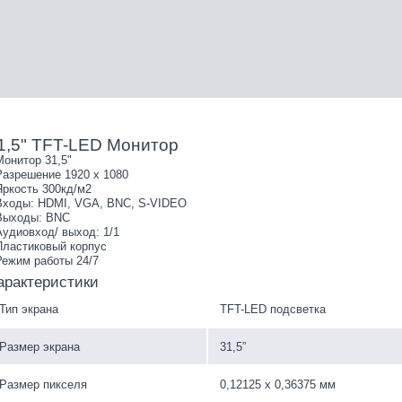
1,5" TFT-LED Монитор
Монитор 31,5"
Разрешение 1920 х 1080
Яркость 300кд/м2
Входы: HDMI, VGA, BNC, S-VIDEO
Выходы: BNC
Аудиовход/ выход: 1/1
Пластиковый корпус
Режим работы 24/7
арактеристики
Тип экрана
TFT-LED подсветка
Размер экрана
31,5”
Размер пикселя
0,12125 х 0,36375 мм