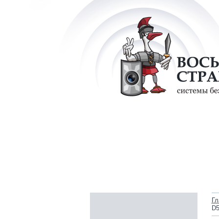
Гл
D5