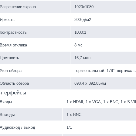
Разрешение экрана
1920х1080
Яркость
300кд/м2
Контрастность
1000:1
Время отклика
8 мс
Цветность
16,7 млн
Угол обзора
Горизонтальный: 178°, вертикаль
Область обзора
698.4 х 392.85мм
нтерфейсы
Входы
1 х HDMI, 1 х VGA, 1 х BNC, 1 х S-VI
Выходы
1 х BNC
Аудиовход / выход
1/1