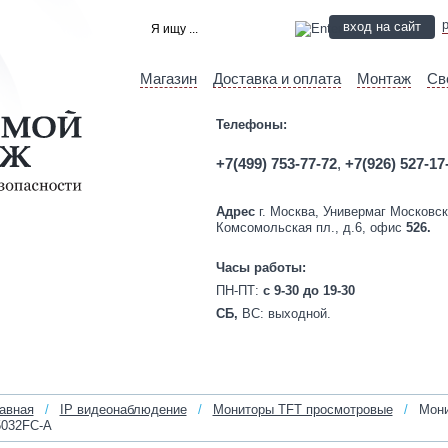
вход на сайт
Магазин
Доставка и оплата
Монтаж
Св
Телефоны:
+7(499) 753-77-72
,
+7(926) 527-17
Адрес
г. Москва, Универмаг Московск
Комсомольская пл., д.6, офис
526.
Часы работы:
ПН-ПТ:
c 9-30 до 19-30
СБ,
ВС:
выходной.
авная
/
IP видеонаблюдение
/
Мониторы TFT просмотровые
/
Мони
032FC-A