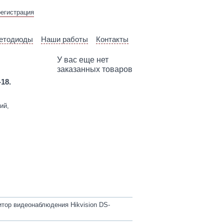
ВЫЕЗД ТЕХНИЧЕСКОГО
регистрация
СПЕЦИАЛИСТА
етодиоды
Наши работы
Контакты
У вас еще нет
заказанных товаров
-18.
ий,
тор видеонаблюдения Hikvision DS-