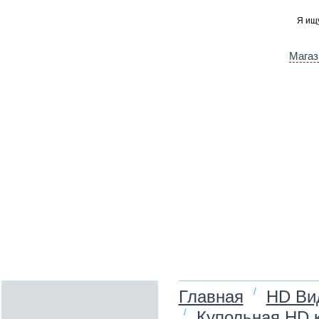
Магаз
/
Главная
HD Ви
/
Купольная HD к