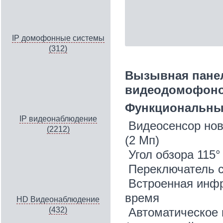
IP домофонные системы
(312)
Вызывная панел
видеодомофонов
Функциональны
IP видеонаблюдение
Видеосенсор нов
(2212)
(2 Мп)
Угол обзора 115°
Переключатель с
Встроенная инфр
время
HD Видеонаблюдение
Автоматическое
(432)