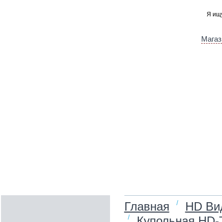
Магаз
/
Главная
HD Ви
/
Купольная HD‑T