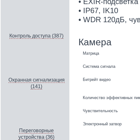
• EXIR-подсветка
• IP67, IK10
• WDR 120дБ, чув
Контроль доступа (387)
Камера
Матрица
Система сигнала
Битрейт видео
Охранная сигнализация
(141)
Количество эффективных пи
Чувствительность
Электронный затвор
Переговорные
устройства (36)