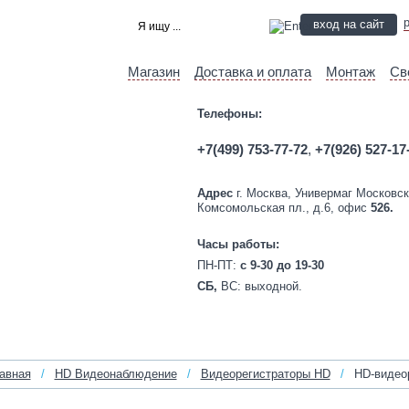
вход на сайт
Магазин
Доставка и оплата
Монтаж
Св
Телефоны:
+7(499) 753-77-72
,
+7(926) 527-17
Адрес
г. Москва, Универмаг Московск
Комсомольская пл., д.6, офис
526.
Часы работы:
ПН-ПТ:
c 9-30 до 19-30
СБ,
ВС:
выходной.
авная
/
HD Видеонаблюдение
/
Видеорегистраторы HD
/
HD-видеор