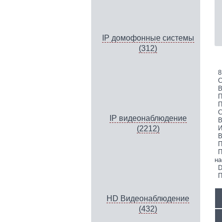
IP домофонные системы
(312)
8
С
В
П
П
С
IP видеонаблюдение
В
И
(2212)
В
П
П
на
D
П
HD Видеонаблюдение
(432)