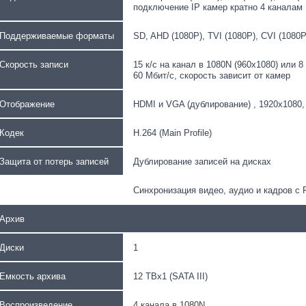
подключение IP камер кратно 4 каналам
Поддерживаемые форматы
SD, AHD (1080Р), TVI (1080Р), CVI (1080Р
Скорость записи
15 к/с на канал в 1080N (960х1080) или 8
60 Мбит/с, скорость зависит от камер
Отображение
HDMI и VGA (дублирование) , 1920х1080, 
Кодек
H.264 (Main Profile)
Защита от потерь записей
Дублирование записей на дисках
Синхронизация видео, аудио и кадров с 
Архив
Диски
1
Емкость архива
12 TBx1 (SATA III)
Воспроизведение
4 канала в 1080N