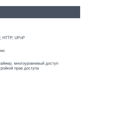
, HTTP, UPnP
вис
аймер, многоуровневый доступ
тройкой прав доступа