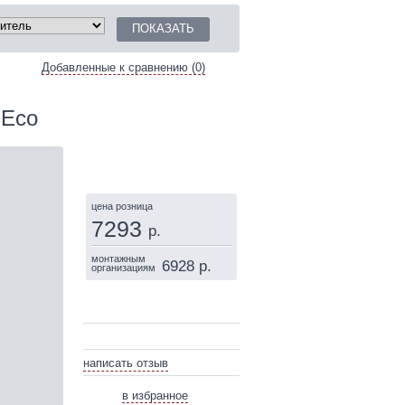
Добавленные к сравнению (0)
 Eco
КУПИТЬ
цена розница
7293
р.
монтажным
6928 р.
организациям
написать отзыв
в избранное