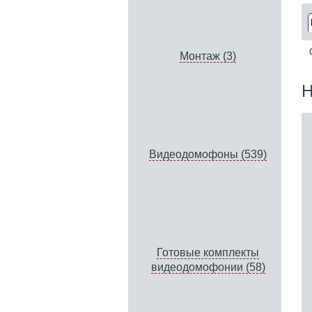
Монтаж (3)
H
Видеодомофоны (539)
Готовые комплекты
видеодомофонии (58)