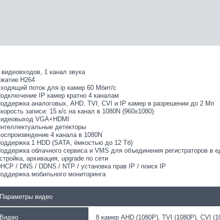
 видеовходов, 1 канал звука
жатие H264
ходящий поток для ip камер 60 Мбит/с
одключение IP камер кратно 4 каналам
оддержка аналоговых, AHD, TVI, CVI и IP камер в разрешении до 2 Мп
корость записи: 15 к/с на канал в 1080N (960х1080)
идеовыход VGA+HDMI
нтеллектуальные детекторы
оспроизведение 4 канала в 1080N
оддержка 1 HDD (SATA, ёмкостью до 12 Тб)
оддержка облачного сервиса и VMS для объединения регистраторов в е
стройка, архивация, upgrade по сети
HCP / DNS / DDNS / NTP / установка прав IP / поиск IP
оддержка мобильного мониторинга
Параметры видео
Видео
8 камер AHD (1080Р), TVI (1080Р), CVI (10