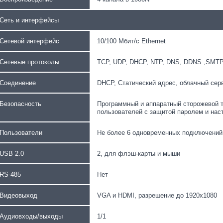
Сеть и интерфейсы
Сетевой интерфейс
10/100 Мбит/с Ethernet
Сетевые протоколы
TCP, UDP, DHCP, NTP, DNS, DDNS ,SMTP
Соединение
DHCP, Статический адрес, облачный сер
Безопасность
Программный и аппаратный сторожевой т
пользователей с защитой паролем и нас
Пользователи
Не более 6 одновременных подключений
USB 2.0
2, для флэш-карты и мыши
RS-485
Нет
Видеовыход
VGA и HDMI, разрешение до 1920х1080
Аудиовходы/выходы
1/1