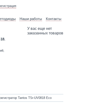
ВЫЕЗД ТЕХНИЧЕСКОГО
регистрация
СПЕЦИАЛИСТА
етодиоды
Наши работы
Контакты
У вас еще нет
заказанных товаров
-18.
ий,
егистратор Tantos TSr-UV0818 Eco