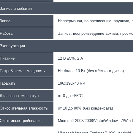
Запись и события
Запись
Непрерывная, по расписанию, вручную, 
Работа
Запись, воспроизведение архива, просм
Эксплуатация
Питание
12 В ±5%, 2 А
Потребляемая мощность
Не более 10 Вт (без жёсткого диска)
Габариты
196х196х48 мм
Диапазон температур
от 0 до +55°С
Относительная влажность
от 10 до 90% (без конденсата)
Системные требования
Microsoft 2003/2008/Vista/Windows 7/Win