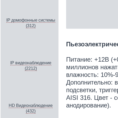
IP домофонные системы
(312)
Пьезоэлектриче
Питание: +12В (+
IP видеонаблюдение
миллионов нажат
(2212)
влажность: 10%-
Дополнительно: 
подсветки, тригг
AISI 316. Цвет - 
анодирование).
HD Видеонаблюдение
(432)