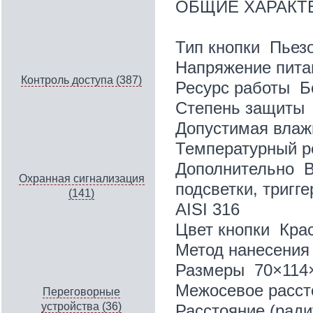
ОБЩИЕ ХАРАКТ
Тип кнопки Пьез
Напряжение пита
Контроль доступа (387)
Ресурс работы Б
Степень защиты 
Допустимая влаж
Температурный р
Дополнительно В
Охранная сигнализация
подсветки, тригг
(141)
AISI 316
Цвет кнопки Кра
Метод нанесения
Размеры
70×114
Межосевое расст
Переговорные
устройства (36)
Расстояние (ради