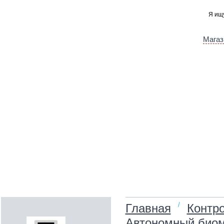
Магаз
/
Главная
Контро
Автономный биоме