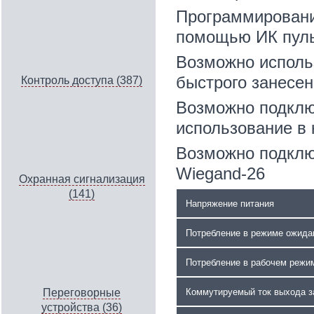
Программирование
помощью ИК пуль
Возможно исполь
быстрого занесен
Контроль доступа (387)
Возможно подклю
использование в 
Возможно подклю
Wiegand-26
Охранная сигнализация
(141)
Напряжение питания
Потребление в режиме ожида
Потребление в рабочем режи
Коммутируемый ток выхода з
Переговорные
устройства (36)