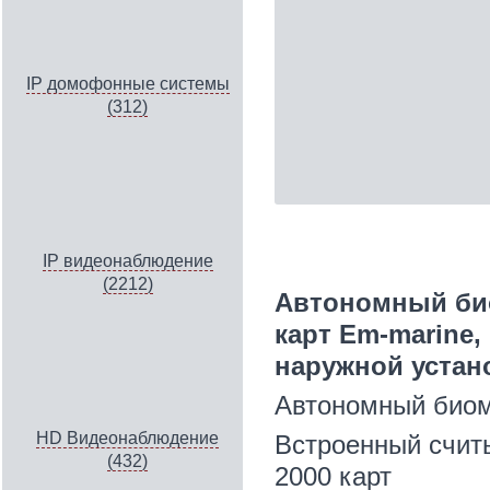
IP домофонные системы
(312)
IP видеонаблюдение
(2212)
Автономный био
карт Em-marine
наружной устан
Автономный биом
HD Видеонаблюдение
Встроенный считы
(432)
2000 карт