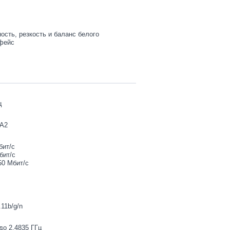
ость, резкость и баланс белого
рфейс
ц
A2
бит/с
бит/с
50 Мбит/с
11b/g/n
до 2.4835 ГГц