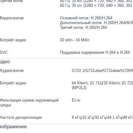
Третий поток
50 Гц: 25 к/с (1280 × 720, 640 × 360, 352
60 Гц: 30 к/с (1280 × 720, 640 × 360, 352
Видеосжатие
Основной поток: H.265/H.264
Дополнительный поток: H.265/H.264/M
Третий поток: H.265/H.264
Битрейт видео
32 кб/с– 16 Мб/с
SVC
Поддержка кодирования H.264 и H.265
удио
Аудиосжатие
G722.1/G711ulaw/G711alaw/G726
Битрейт аудио
64 Кбит/с (G.711)/16 Кбит/с (G.722
(MP2L2)
Фильтрация шумов окружающей
Есть
среды
Частота дискретизации
8 кГц/16 кГц/32 кГц/44.1 кГц/48 кГ
зображение