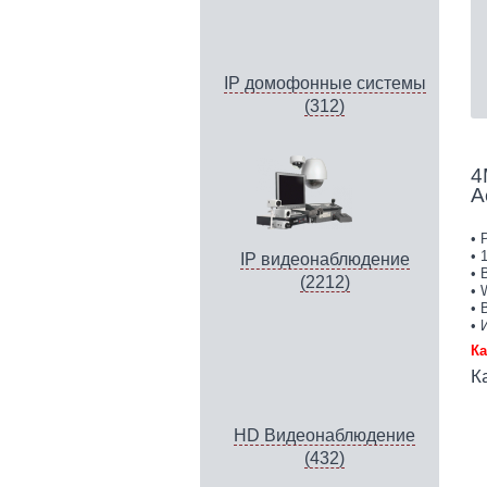
IP домофонные системы
(312)
4
A
• 
• 
IP видеонаблюдение
• 
(2212)
• 
• 
• 
Ка
К
HD Видеонаблюдение
(432)