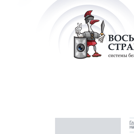
Гл
Hi