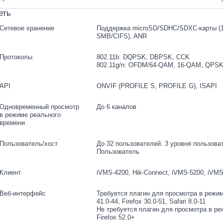
еть
Сетевое хранение
Поддержка microSD/SDHC/SDXC-карты (12
SMB/CIFS), ANR
Протоколы
802.11b: DQPSK, DBPSK, CCK
802.11g/n: OFDM/64-QAM, 16-QAM, QPS
API
ONVIF (PROFILE S, PROFILE G), ISAPI
Одновременный просмотр
До 6 каналов
в режиме реального
времени
Пользователь/хост
До 32 пользователей. 3 уровня пользова
Пользователь
Клиент
iVMS-4200, Hik-Connect, iVMS-5200, iVMS
Веб-интерфейс
Требуется плагин для просмотра в режим
41.0-44, Firefox 30.0-51, Safari 8.0-11
Не требуется плагин для просмотра в ре
Firefox 52.0+