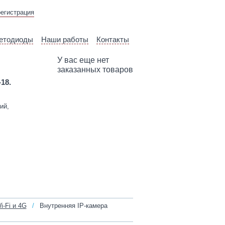
ВЫЕЗД ТЕХНИЧЕСКОГО
регистрация
СПЕЦИАЛИСТА
етодиоды
Наши работы
Контакты
У вас еще нет
заказанных товаров
-18.
ий,
i-Fi и 4G
/
Внутренняя IP‑камера