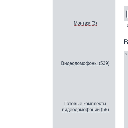
Монтаж (3)
В
p
Видеодомофоны (539)
Готовые комплекты
видеодомофонии (58)