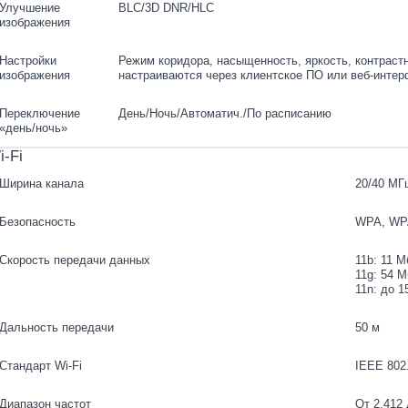
Улучшение
BLC/3D DNR/HLC
изображения
Настройки
Режим коридора, насыщенность, яркость, контрастн
изображения
настраиваются через клиентское ПО или веб-инте
Переключение
День/Ночь/Автоматич./По расписанию
«день/ночь»
i-Fi
Ширина канала
20/40 МГ
Безопасность
WPA, WP
Скорость передачи данных
11b: 11 М
11g: 54 М
11n: до 1
Дальность передачи
50 м
Стандарт Wi-Fi
IEEE 802.
Диапазон частот
От 2.412 