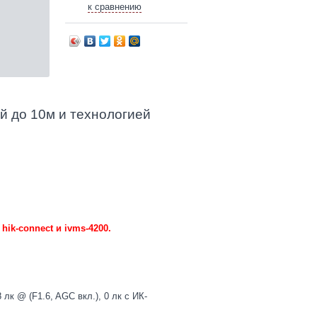
к сравнению
ой до 10м и технологией
ik-connect и ivms-4200.
 лк @ (F1.6, AGC вкл.), 0 лк с ИК-