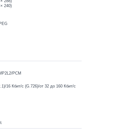
 × 288)
 × 240)
JPEG
/MP2L2/PCM
.1)/16 Кбит/с (G.726)/от 32 до 160 Кбит/с
ц