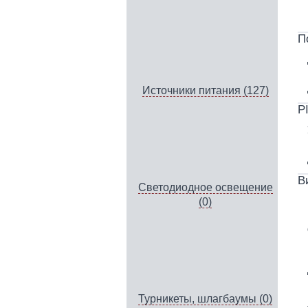
П
Источники питания (127)
P
В
Светодиодное освещение
(0)
Турникеты, шлагбаумы (0)