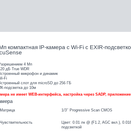
Мп компактная IP-камера с Wi-Fi с EXIR-подсветк
cuSense
Разрешением 4 Мп
120 дБ True WDR
Встроенный микрофон и динамик
Wi-Fi
Встроенный слот для microSD до 256 ГБ
ИК-подсветка до 10м
мера не имеет WEB-интерфейса, настройка через SADP, приложение h
амера
Матрица
1/3’’ Progressive Scan CMOS
Чувствительность
Цвет: 0.01 лк @ (F1.2, AGC вкл.), 0.018
подсветкой