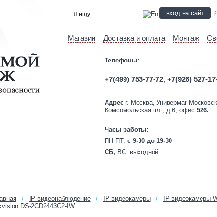
вход на сайт
Магазин
Доставка и оплата
Монтаж
Св
Телефоны:
+7(499) 753-77-72
,
+7(926) 527-17
Адрес
г. Москва, Универмаг Московск
Комсомольская пл., д.6, офис
526.
Часы работы:
ПН-ПТ:
c 9-30 до 19-30
СБ,
ВС:
выходной.
авная
/
IP видеонаблюдение
/
IP видеокамеры
/
IP видеокамеры W
kvision DS-2CD2443G2-IW...