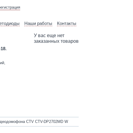
ВЫЕЗД ТЕХНИЧЕСКОГО
регистрация
СПЕЦИАЛИСТА
етодиоды
Наши работы
Контакты
У вас еще нет
заказанных товаров
-18.
ий,
видеодомофона CTV CTV-DP2702MD W