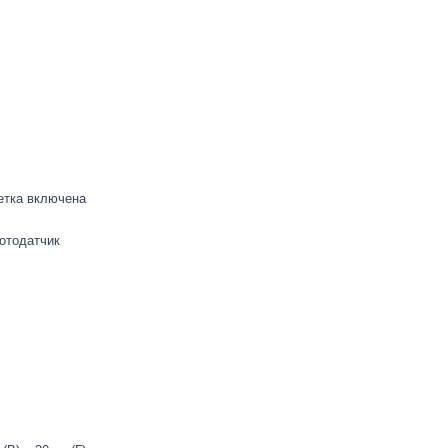
етка включена
отодатчик