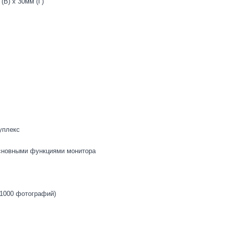
(В) x 30мм (Г)
уплекс
сновными функциями монитора
 1000 фотографий)