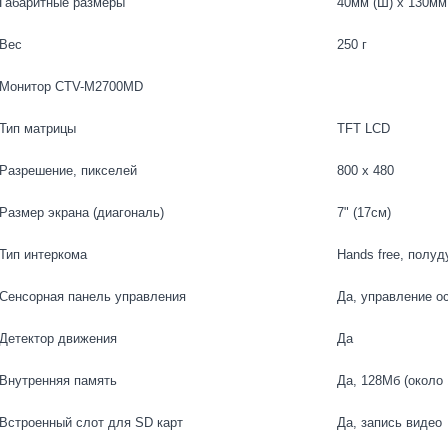
Габаритные размеры
40мм (Ш) x 130мм 
Вес
250 г
Монитор CTV-M2700MD
Тип матрицы
TFT LCD
Разрешение, пикселей
800 х 480
Размер экрана (диагональ)
7" (17см)
Тип интеркома
Hands free, полуд
Сенсорная панель управления
Да, управление о
Детектор движения
Да
Внутренняя память
Да, 128Мб (около
Встроенный слот для SD карт
Да, запись видео