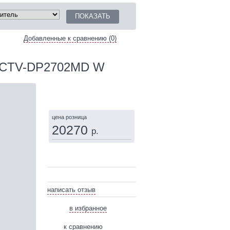
Добавленные к сравнению (0)
V CTV-DP2702MD W
КУПИТЬ
цена розница
20270
р.
написать отзыв
в избранное
к сравнению