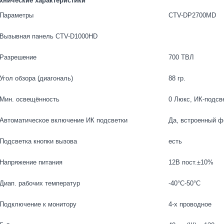
хнические характеристики
Параметры
CTV-DP2700MD
Вызывная панель CTV-D1000HD
Разрешение
700 ТВЛ
Угол обзора (диагональ)
88 гр.
Мин. освещённость
0 Люкс, ИК-подсв
Автоматическое включение ИК подсветки
Да, встроенный ф
Подсветка кнопки вызова
есть
Напряжение питания
12В пост.±10%
Диап. рабочих температур
-40°C-50°C
Подключение к монитору
4-х проводное