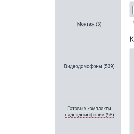
Монтаж (3)
К
Видеодомофоны (539)
Готовые комплекты
видеодомофонии (58)