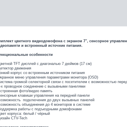
мплект цветного видеодомофона с экраном 7", сенсорное управлен
деопамяти и встроенный источник питания.
нкциональные особенности
ветной TFT дисплей с диагональю 7 дюймов (17 см)
етектор движения
онкий корпус со встроенным источником питания
кранное меню управления параметрами монитора (OSD)
истема громкой селекторной связи с посетителем с возможностью перед
-х проводное соединение с вызывными панелями
строенная фото/видео память
енсорные клавиши управления на передней панели
озможность подключения до двух вызывных панелей
озможность объединения до 4 мониторов в системе
оддержка работы с подъездными домофонами
вет корпуса: белый / чёрный
изайн CTV-Tech