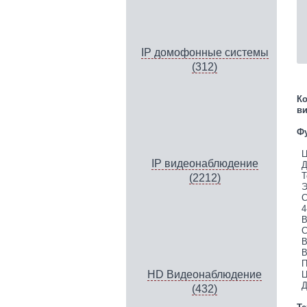
IP домофонные системы
(312)
Ко
ви
Фу
Ц
IP видеонаблюдение
Д
Т
(2212)
Э
С
4
В
С
В
В
П
HD Видеонаблюдение
Ц
Д
(432)