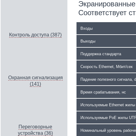
Экранированные
Соответствует с
Входы
Контроль доступа (387)
Выходы
Поддержка стандарта
Скорость Ethernet, Мбит/сек
Охранная сигнализация
Падение полезного сигнала, 
(141)
Время срабатывания, нс
Используемые Ethernet жилы
Используемые PoE жилы UT
Переговорные
Номинальный уровень рабоче
устройства (36)