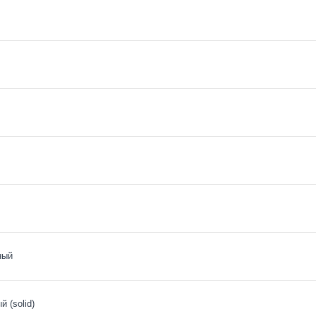
ный
 (solid)