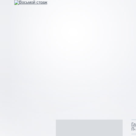
Гл
П-