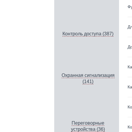
Ф
Дл
Контроль доступа (387)
До
Ка
Охранная сигнализация
(141)
Ка
Ко
Переговорные
Ко
устройства (36)