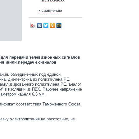
к сравнению
для передачи телевизионных сигналов
я и/или передачи сигналов
тания, объединенных под единой
ика, диэлектрика из полиэтилена PE,
табилизированного полиэтилена PE, аналог
мм² в изоляции из ПВХ. Рабочее напряжение
аметром кабеля 6,3 мм.
тификат соответствия Таможенного Союза
авку электропитания на расстояние, не