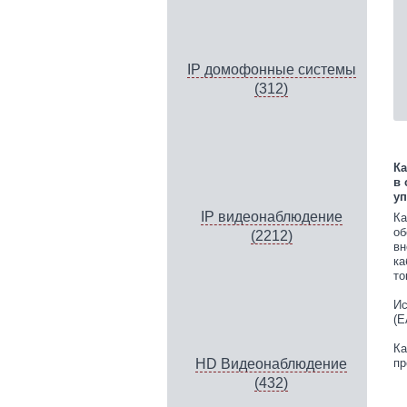
IP домофонные системы
(312)
Ка
в 
уп
IP видеонаблюдение
Ка
об
(2212)
вн
ка
то
Ис
(E
Ка
пр
HD Видеонаблюдение
(432)