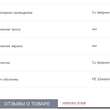
териал проводника
Cu (медные
личие троса
нет
личие экрана
нет
плетка
Cu (медные
п оболочки
PE (Outdoor
написать отзыв
ОТЗЫВЫ О ТОВАРЕ