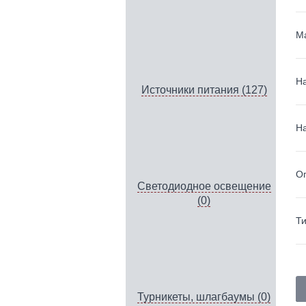
Ма
На
Источники питания (127)
На
О
Светодиодное освещение
(0)
Ти
Турникеты, шлагбаумы (0)