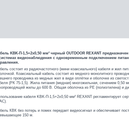
бель KBK-П-1,5+2x0,50 мм² черный OUTDOOR REXANT предназначен 
системах видеонаблюдения с одновременным подключением питани
равления.
бель состоит из радиочастотного (мини коаксиального) кабеля и жил пи
олочкой. Коаксиальный кабель состоит из медного монолитного проводн
ешнего проводника из медных жил в виде оплётки и оболочке из светос
беля (РК 75-1,5). Жила питания (медная) многожильная, сечением 0,50 
копроводящей жилы до 600 В. Общая оболочка из PE (полиэтилена) и ди
пользование кабеля KBK-П-1,5+2x0,50 мм² REXANT регламентирует сер
AC).
бель КВК без потерь и помех передает видеосигнал и обеспечивает пост
евышающее 150 м.