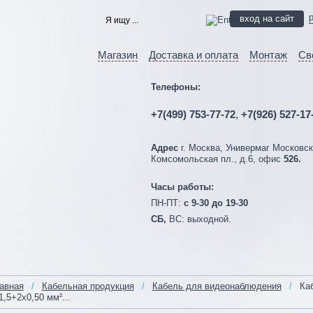
вход на сайт
Магазин
Доставка и оплата
Монтаж
Св
Телефоны:
+7(499) 753-77-72
,
+7(926) 527-17
Адрес
г. Москва, Универмаг Московск
Комсомольская пл., д.6, офис
526.
Часы работы:
ПН-ПТ:
c 9-30 до 19-30
СБ,
ВС:
выходной.
авная
/
Кабельная продукция
/
Кабель для видеонаблюдения
/
Каб
1,5+2x0,50 мм²...