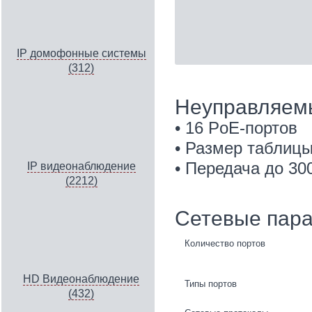
IP домофонные системы
(312)
Неуправляем
• 16 PoE-портов
• Размер таблиц
• Передача до 30
IP видеонаблюдение
(2212)
Сетевые пар
Количество портов
HD Видеонаблюдение
Типы портов
(432)