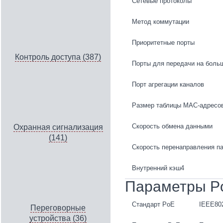
Сетевые протоколы
Метод коммутации
Приоритетные порты
Контроль доступа (387)
Порты для передачи на боль
Порт агрегации каналов
Размер таблицы MAC-адресо
Скорость обмена данными
Охранная сигнализация
(141)
Скорость перенаправления па
Внутренний кэш4
Параметры P
Стандарт PoE
IEEE802
Переговорные
устройства (36)