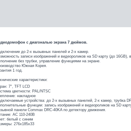
деодомофон с диагональю экрана 7 дюймов.
дключение до 2-х вызывных панелей и 2-х камер.
зможность записи изображений и видеороликов на SD карту (до 16GB), 
полнение без трубки, управление функциями на экране.
оизводство Южная Корея.
рантия 1 год.
хнические характеристики:
ран: 7", TFT LCD
стема цветности: PAL/NTSC
епление: накладное
дключаемые устройства: до 2-х вызывных панелей, 2-х камер, трубка 
полнительные функции: запись изображений и видеороликов на SD карту 
зывной панели Commax DRC-40KA по детектору движения.
тание: AC 110-240В
ет: белый с синим
змеры: 276х185х33