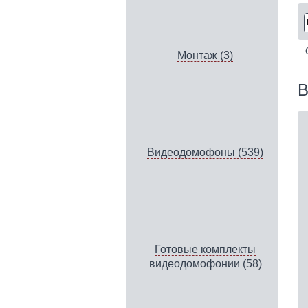
Монтаж (3)
В
Видеодомофоны (539)
Готовые комплекты
видеодомофонии (58)