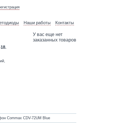
ВЫЕЗД ТЕХНИЧЕСКОГО
регистрация
СПЕЦИАЛИСТА
етодиоды
Наши работы
Контакты
У вас еще нет
заказанных товаров
-18.
ий,
он Commax CDV-72UM Blue