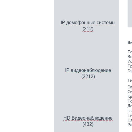
IP домофонные системы
(312)
Ви
По
Во
Ис
Пр
IP видеонаблюдение
Га
(2212)
Те
Эк
Си
Кр
По
До
вы
Пи
HD Видеонаблюдение
Цв
(432)
Ра