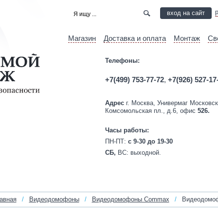
вход на сайт
Магазин
Доставка и оплата
Монтаж
Св
Телефоны:
+7(499) 753-77-72
,
+7(926) 527-17
Адрес
г. Москва, Универмаг Московск
Комсомольская пл., д.6, офис
526.
Часы работы:
ПН-ПТ:
c 9-30 до 19-30
СБ,
ВС:
выходной.
авная
/
Видеодомофоны
/
Видеодомофоны Commax
/
Видеодомоф