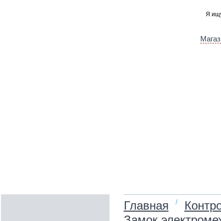
Магаз
/
Главная
Контро
Замок электромех