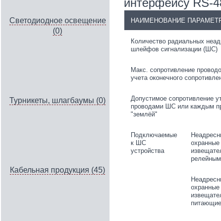
интерфейсу RS-4
Светодиодное освещение
НАИМЕНОВАНИЕ ПАРАМЕТ
(0)
Количество радиальных неа
шлейфов сигнализации (ШС)
Макс. сопротивление провод
учета оконечного сопротивле
Допустимое сопротивление у
Турникеты, шлагбаумы (0)
проводами ШС или каждым п
"землёй"
Подключаемые
Неадресн
к ШС
охранные
устройства
извещате
релейным
Кабельная продукция (45)
Неадресн
охранные
извещате
питающие