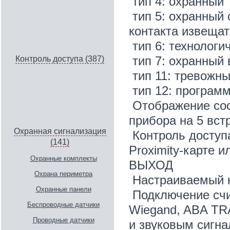
тип 4: охранный
тип 5: охранный
контакта извеща
тип 6: технологи
тип 7: охранный
Контроль доступа (387)
тип 11: тревожн
тип 12: програм
Отображение сос
прибора на 5 вст
Охранная сигнализация
Контроль доступ
(141)
Proximity-карте 
Охранные комплекты
ВЫХОД
Охрана периметра
Настраиваемый к
Охранные панели
Подключение счи
Беспроводные датчики
Wiegand, ABA TR
Проводные датчики
и звуковым сигн