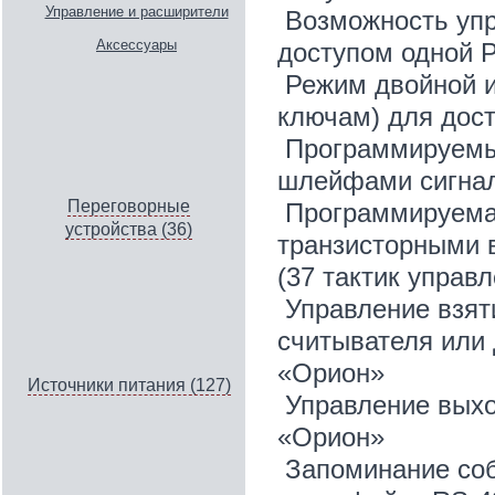
Управление и расширители
Возможность упр
Аксессуары
доступом одной P
Режим двойной и
ключам) для дост
Программируемы
шлейфами сигна
Переговорные
Программируемая
устройства (36)
транзисторными 
(37 тактик управл
Управление взят
считывателя или
«Орион»
Источники питания (127)
Управление вых
«Орион»
Запоминание соб