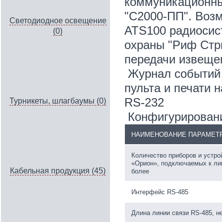
коммуникационны
"С2000-ПП". Воз
Светодиодное освещение
ATS100 радиосис
(0)
охраны "Риф Стри
передачи извеще
Журнал событий 
пульта и печати 
RS-232
Турникеты, шлагбаумы (0)
Конфигурировани
НАИМЕНОВАНИЕ ПАРАМЕТ
Количество приборов и устр
«Орион», подключаемых к лин
Кабельная продукция (45)
более
Интерфейс RS-485
Длина линии связи RS-485, н