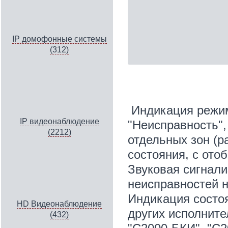
IP домофонные системы
(312)
Индикация режимо
IP видеонаблюдение
"Неисправность",
(2212)
отдельных зон (р
состояния, с ото
Звуковая сигнали
неисправностей н
Индикация состоя
HD Видеонаблюдение
других исполните
(432)