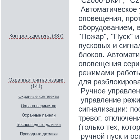
"С2000-БКИ", "С2
Автоматическое 
оповещения, про
оборудованием, в
"Пожар", "Пуск" 
Контроль доступа (387)
пусковых и сигна
блоков. Автомати
оповещения сери
режимами работы
Охранная сигнализация
для разблокирова
(141)
Ручное управлен
Охранные комплекты
управление режи
Охрана периметра
сигнализации: по
Охранные панели
тревог, отключен
Беспроводные датчики
(только тех, кот
Проводные датчики
ручной пуск и ос