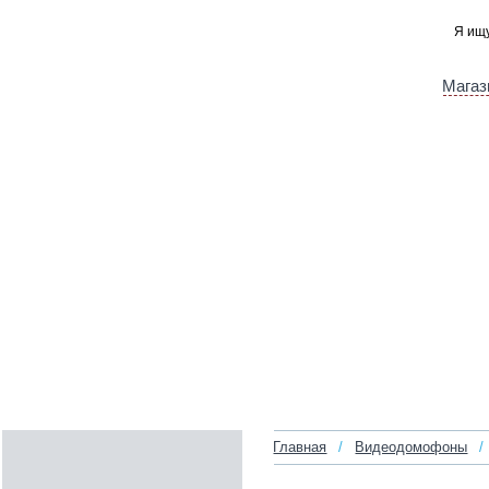
Магаз
Главная
/
Видеодомофоны
/