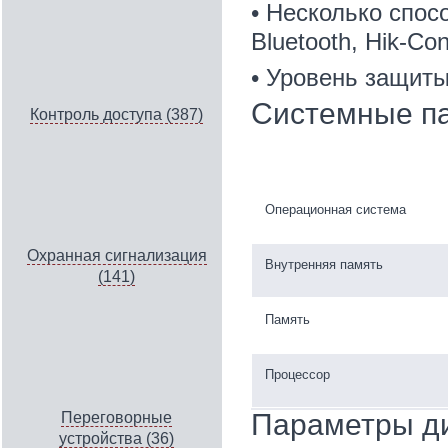
• Несколько спос
Bluetooth, Hik-Co
•
Уровень защиты
Системные п
Контроль доступа (387)
Операционная система
Охранная сигнализация
Внутренняя память
(141)
Память
Процессор
Параметры д
Переговорные
устройства (36)