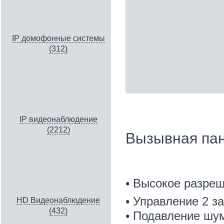
IP домофонные системы
(312)
IP видеонаблюдение
(2212)
Вызывная па
• Высокое разреш
• Управление 2 з
HD Видеонаблюдение
(432)
• Подавление шу