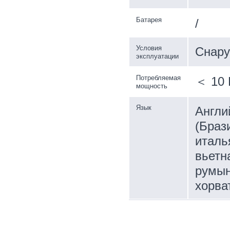
Батарея
/
Условия
Снару
эксплуатации
Потребляемая
＜ 10 
мощность
Язык
Англи
(Браз
италь
вьетн
румын
хорва