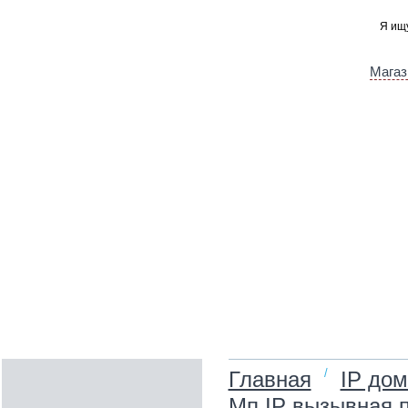
Магаз
/
Главная
IP до
Мп IP вызывная 