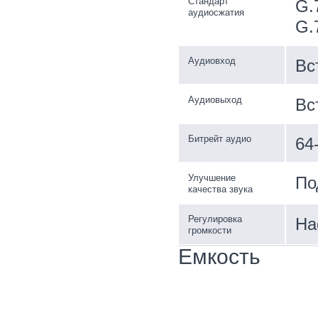
Стандарт
G.
аудиосжатия
G.
Аудиовход
Вс
Аудиовыход
Вс
Битрейт аудио
64
Улучшение
По
качества звука
Регулировка
На
громкости
Емкость