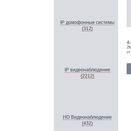
IP домофонные системы
(312)
4
2М
от
IP видеонаблюдение
(2212)
HD Видеонаблюдение
(432)