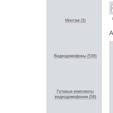
Монтаж (3)
А
Видеодомофоны (539)
Готовые комплекты
видеодомофонии (58)