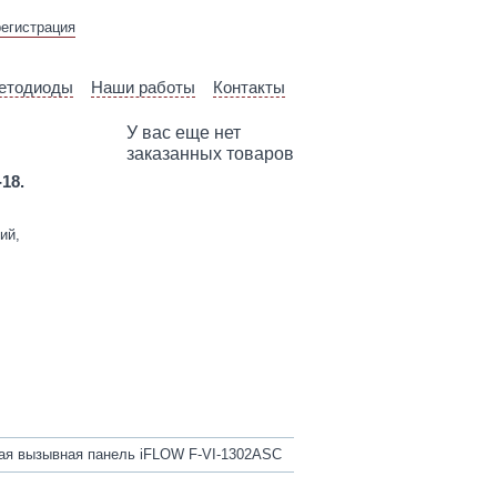
ВЫЕЗД ТЕХНИЧЕСКОГО
регистрация
СПЕЦИАЛИСТА
етодиоды
Наши работы
Контакты
У вас еще нет
заказанных товаров
-18.
ий,
я вызывная панель iFLOW F-VI-1302ASC