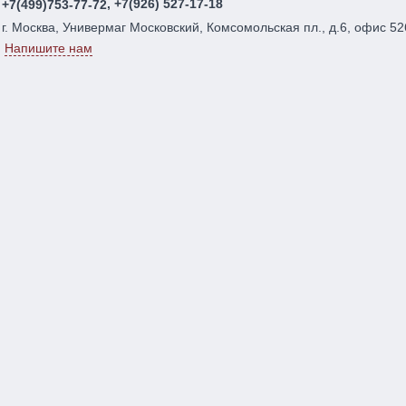
, +7(926) 527-17-18
+7(499)753-77-72
г. Москва, Универмаг Московский, Комсомольская пл., д.6, офис 52
Напишите нам