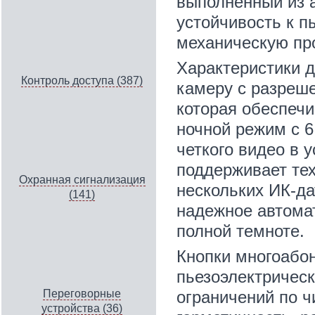
выполненный из 
устойчивость к п
механическую про
Характеристики 
Контроль доступа (387)
камеру с разреше
которая обеспечи
ночной режим с 6
четкого видео в 
поддерживает тех
Охранная сигнализация
нескольких ИК-да
(141)
надежное автома
полной темноте.
Кнопки многоабон
пьезоэлектрическ
ограничений по ч
Переговорные
устройства (36)