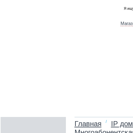
Магаз
/
Главная
IP до
Многоабонентская