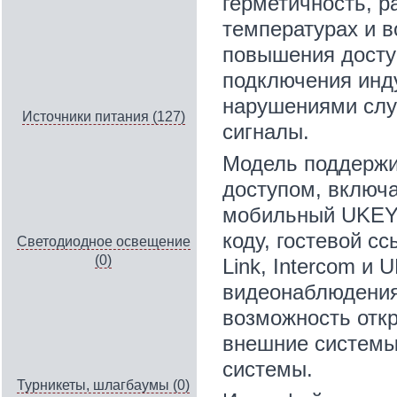
герметичность, р
температурах и в
повышения досту
подключения инд
нарушениями слу
Источники питания (127)
сигналы.
Модель поддержи
доступом, включа
мобильный UKEY ч
коду, гостевой с
Светодиодное освещение
(0)
Link, Intercom и
видеонаблюдения 
возможность откр
внешние систем
системы.
Турникеты, шлагбаумы (0)