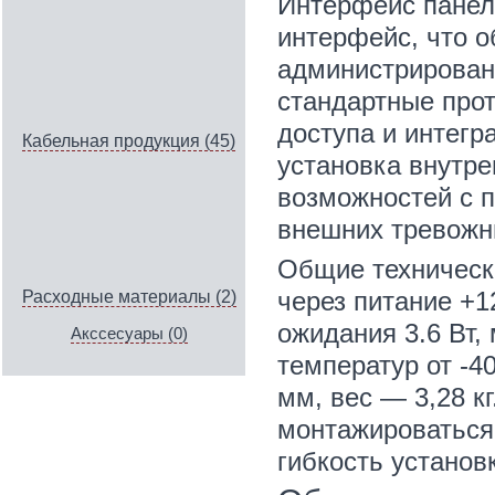
Интерфейс панел
интерфейс, что о
администрирован
стандартные про
доступа и интегр
Кабельная продукция (45)
установка внутр
возможностей с п
внешних тревожн
Общие техническ
через питание +1
Расходные материалы (2)
ожидания 3.6 Вт,
Акссесуары (0)
температур от -4
мм, вес — 3,28 к
монтажироваться 
гибкость установ