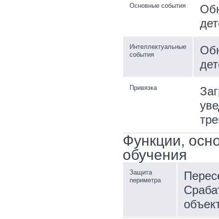
Основные события
Обн
дет
Интеллектуальные
Обн
события
дет
Привязка
Заг
уве
тре
Функции, осн
обучения
Защита
Перес
периметра
Сраба
объект