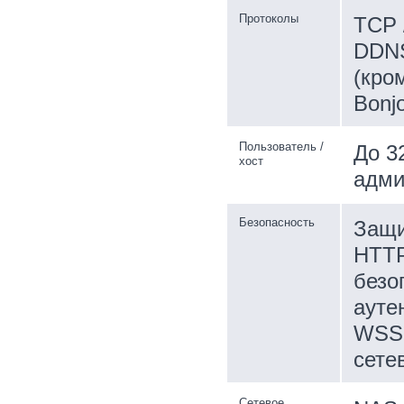
Протоколы
TCP 
DDNS
(кро
Bonj
Пользователь /
До 3
хост
адми
Безопасность
Защи
HTTP
безо
ауте
WSSE
сете
Сетевое