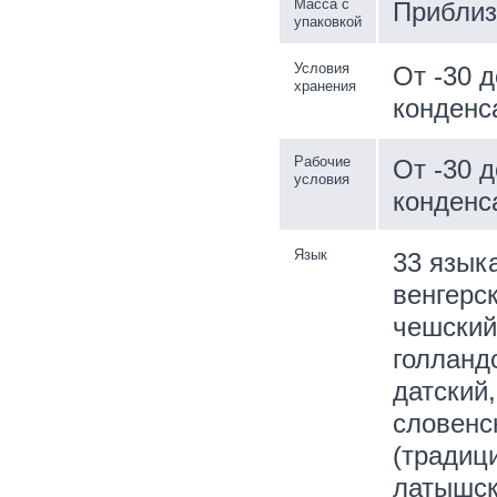
Масса с
Приблиз.
упаковкой
Условия
От -30 
хранения
конденс
Рабочие
От -30 
условия
конденс
Язык
33 языка
венгерск
чешский
голландс
датский
словенск
(традици
латышск