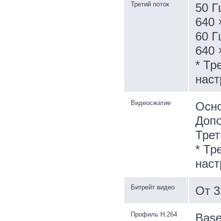
Третий поток
50 Г
640 
60 Г
640 
* Тр
наст
Видеосжатие
Осно
Допо
Трет
* Тр
наст
Битрейт видео
От 3
Профиль H.264
Basel