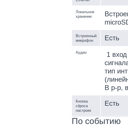
Локальное
Встрое
хранение
microSD
Встроенный
Есть
микрофон
Аудио
1 вход
сигнала
тип ин
(линейн
В p-p,
Кнопка
Есть
сброса
настроек
По событию