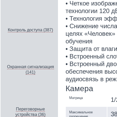
• Четкое изображ
технологии 120 
• Технология эфф
• Снижение числа
Контроль доступа (387)
целях «Человек» 
обучения
• Защита от влаг
• Встроенный сло
• Встроенный дв
Охранная сигнализация
обеспечения высо
(141)
аудиосвязь в ре
Камера
Матрица
1/
Переговорные
Максимальное
38
устройства (36)
разрешение