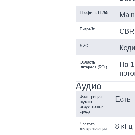
Профиль H.265
Main 
Битрейт
CBR
SVC
Коди
Область
По 1
интереса (ROI)
пото
Аудио
Фильтрация
Есть
шумов
окружающей
среды
Частота
8 кГц 
дискретизации