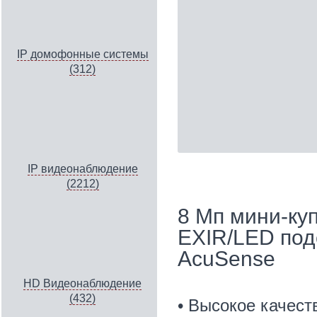
IP домофонные системы
(312)
IP видеонаблюдение
(2212)
8 Мп мини-ку
EXIR/LED под
AcuSense
HD Видеонаблюдение
(432)
• Высокое качес