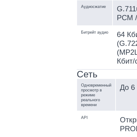
Аудиосжатие
G.711
PCM /
Битрейт аудио
64 Кб
(G.722
(MP2L2
Кбит/
Сеть
Одновременный
До 6
просмотр в
режиме
реального
времени
API
Откр
PROF