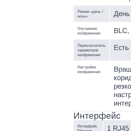
Режим «день /
День 
ночь»
Улучшение
BLC,
изображения
Переключатель
Есть
параметров
изображения
Настройки
Вращ
изображения
кори
резк
наст
инте
Интерфейс
Интерфейс
1 RJ45 
Ethernet