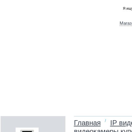
Магаз
/
Главная
IP ви
видеокамеры куп