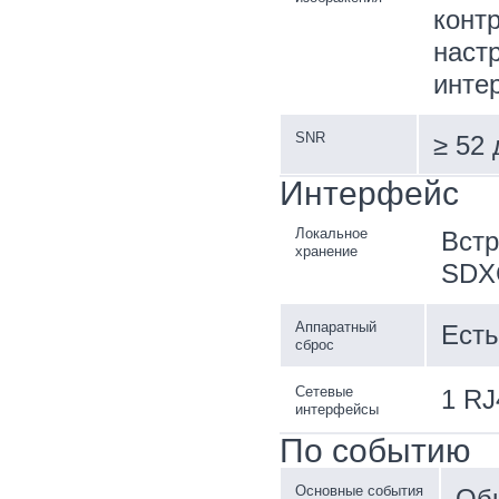
контр
наст
инте
SNR
≥ 52 
Интерфейс
Локальное
Встр
хранение
SDXC
Аппаратный
Есть
сброс
Сетевые
1 RJ
интерфейсы
По событию
Основные события
Обн