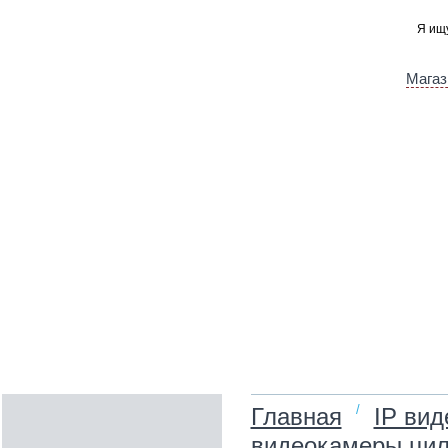
Магаз
/
Главная
IP ви
видеокамеры цил