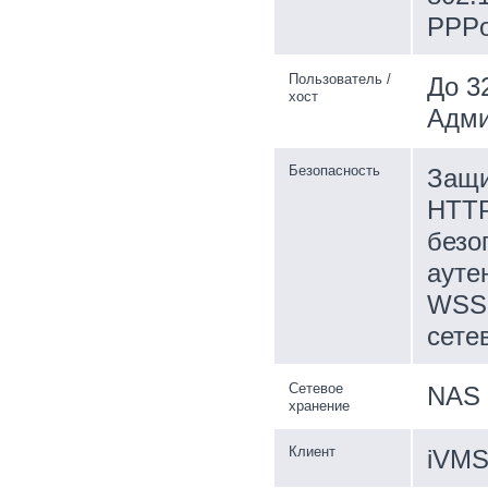
PPP
Пользователь /
До 3
хост
Адми
Безопасность
Защи
HTTP
безо
ауте
WSSE
сете
Сетевое
NAS 
хранение
Клиент
iVMS-