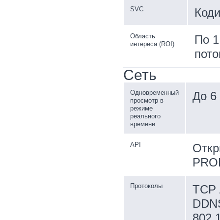
SVC
Коди
Область
По 1
интереса (ROI)
пото
Сеть
Одновременный
До 6
просмотр в
режиме
реального
времени
API
Откр
PROF
Протоколы
TCP 
DDNS
802.1