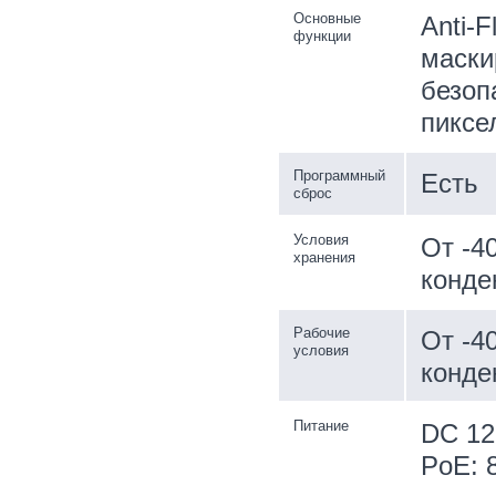
Основные
Anti-F
функции
маски
безоп
пиксе
Программный
Есть
сброс
Условия
От -4
хранения
конде
Рабочие
От -4
условия
конде
Питание
DC 12
PoE: 