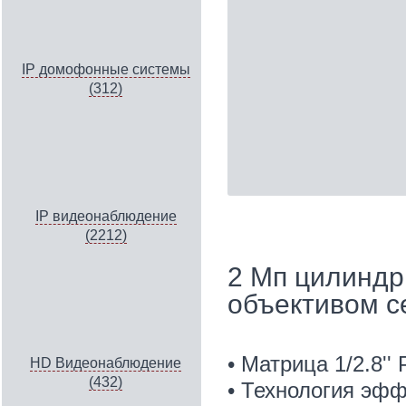
IP домофонные системы
(312)
IP видеонаблюдение
(2212)
2 Мп цилиндр
объективом с
• Матрица 1/2.8''
HD Видеонаблюдение
(432)
• Технология эфф