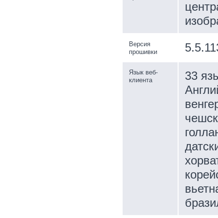
центр
изобр
Версия
5.5.11
прошивки
Язык веб-
33 яз
клиента
Англи
венге
чешск
голла
датск
хорва
корей
вьетн
брази