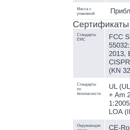
Масса с
Прибл
упаковкой
Сертификаты
Стандарты
FCC SD
EMC
55032:
2013, 
CISPR 
(KN 32
Стандарты
UL (UL
по
+ Am 2
безопасности
1:2005
LOA (I
Окружающая
CE-RoH