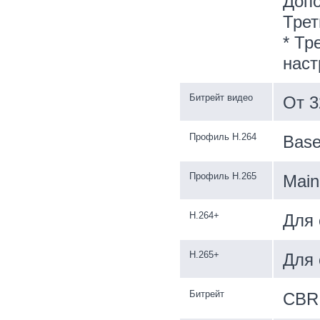
Допо
Трет
* Тр
наст
Битрейт видео
От 3
Профиль H.264
Basel
Профиль H.265
Main 
H.264+
Для 
H.265+
Для 
Битрейт
CBR