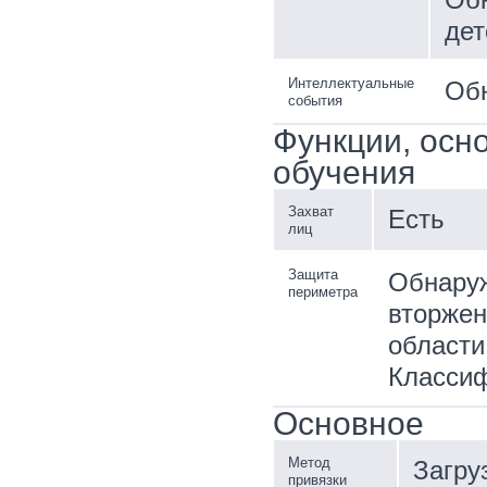
дет
Интеллектуальные
Обн
события
Функции, осн
обучения
Захват
Есть
лиц
Защита
Обнаруж
периметра
вторжен
области
Классиф
Основное
Метод
Загру
привязки