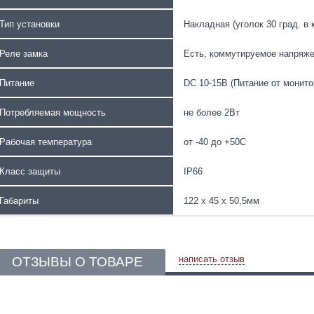
Тип установки
Накладная (уголок 30 град. в 
Реле замка
Есть, коммутируемое напряжен
Питание
DC 10-15В (Питание от монито
Потребляемая мощность
не более 2Вт
Рабочая температура
от -40 до +50С
Класс защиты
IP66
Габариты
122 x 45 x 50,5мм
написать отзыв
ОТЗЫВЫ О ТОВАРЕ