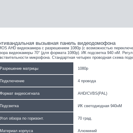
нтивандальная вызывная панель видеодомофона
OS AHD видеокамера с разрешением 1080p (с возможностью переключен
зора видеокамеры 70° (для формата 1080p). ИК подсветка 940 нМ. Регул
вствительности микрофона. Стандартная четырех проводная схема подк
Разрешение матрицы
1080p
Подключение
4 провода
Формат видеосигнала
AHD/CVBS(PAL)
Подсветка
ИК светодиодная 940нМ
Угол обзора по горизонт.
70 град.
Материал корпуса
Алюминий