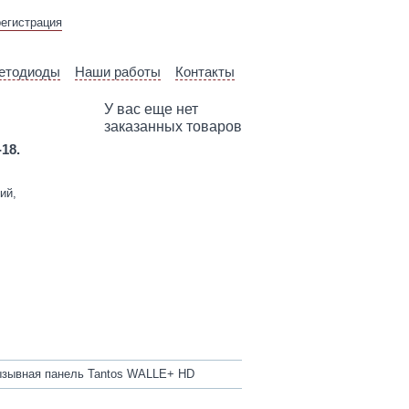
ВЫЕЗД ТЕХНИЧЕСКОГО
регистрация
СПЕЦИАЛИСТА
етодиоды
Наши работы
Контакты
У вас еще нет
заказанных товаров
-18.
ий,
зывная панель Tantos WALLE+ HD