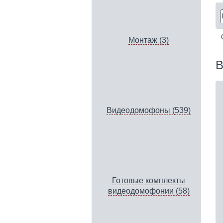
Монтаж (3)
В
Видеодомофоны (539)
Готовые комплекты
видеодомофонии (58)