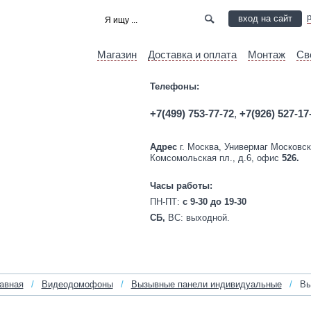
вход на сайт
Магазин
Доставка и оплата
Монтаж
Св
Телефоны:
+7(499) 753-77-72
,
+7(926) 527-17
Адрес
г. Москва, Универмаг Московск
Комсомольская пл., д.6, офис
526.
Часы работы:
ПН-ПТ:
c 9-30 до 19-30
СБ,
ВС:
выходной.
авная
/
Видеодомофоны
/
Вызывные панели индивидуальные
/
Вы