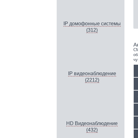
IP домофонные системы
(312)
А
CM
об
чу
IP видеонаблюдение
(2212)
HD Видеонаблюдение
(432)