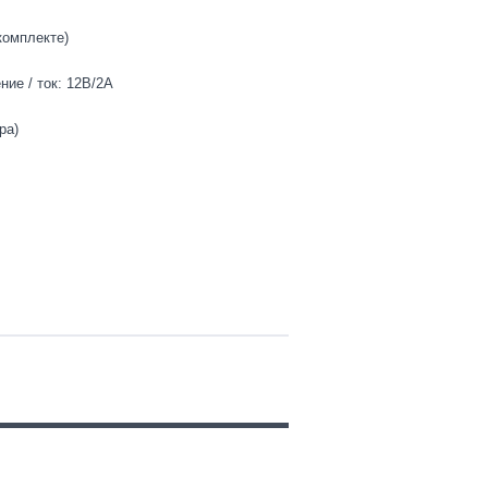
комплекте)
ие / ток: 12В/2А
ра)