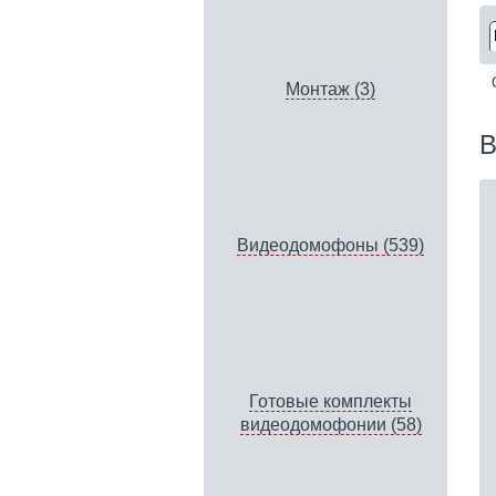
Монтаж (3)
В
Видеодомофоны (539)
Готовые комплекты
видеодомофонии (58)