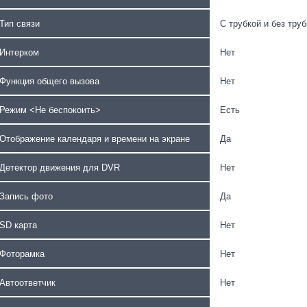
Тип связи
С трубкой и без труб
Интерком
Нет
Функция общего вызова
Нет
Режим <Не беспокоить>
Есть
Отображение календаря и времени на экране
Да
Детектор движения для DVR
Нет
Запись фото
Да
SD карта
Нет
Фоторамка
Нет
Автоответчик
Нет