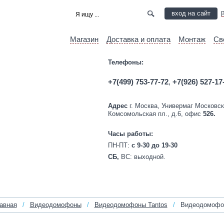
вход на сайт
Магазин
Доставка и оплата
Монтаж
Св
Телефоны:
+7(499) 753-77-72
,
+7(926) 527-17
Адрес
г. Москва, Универмаг Московск
Комсомольская пл., д.6, офис
526.
Часы работы:
ПН-ПТ:
c 9-30 до 19-30
СБ,
ВС:
выходной.
авная
/
Видеодомофоны
/
Видеодомофоны Tantos
/
Видеодомофон 