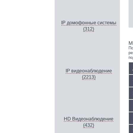
IP домофонные системы
(312)
М
По
ре
по
IP видеонаблюдение
(2213)
HD Видеонаблюдение
(432)