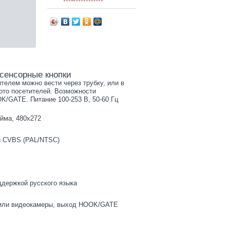
сенсорные кнопки
елем можно вести через трубку, или в
ото посетителей. Возможности
/GATE. Питание 100-253 В, 50-60 Гц
юйма, 480x272
и CVBS (PAL/NTSC)
ддержкой русского языка
 или видеокамеры, выход HOOK/GATE