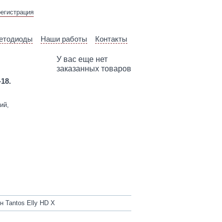
ВЫЕЗД ТЕХНИЧЕСКОГО
регистрация
СПЕЦИАЛИСТА
етодиоды
Наши работы
Контакты
У вас еще нет
заказанных товаров
-18.
ий,
Tantos Elly HD X