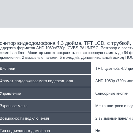
онитор видеодомофона 4,3 дюйма, TFT LCD, с трубкой, 
ддержка форматов AHD 1080р/720p, CVBS PAL/NTSC. Разговор с посетит
жиме handfree. Монитор может сохранять во встроенную память до 64 ф
дключения: 2 вызывные панели. 6 мелодий. Дополнительный выход HOOK
Дисплей
TFT, цветной, 4,3 д
Формат поддерживаемого видеосигнала
AHD 1080p /720p ил
Управление
Сенсорные кнопки
Экранное меню
Меню настроек с по
Возможности подключения
2 вызывные панели
Тип подъездного домофона
Нет