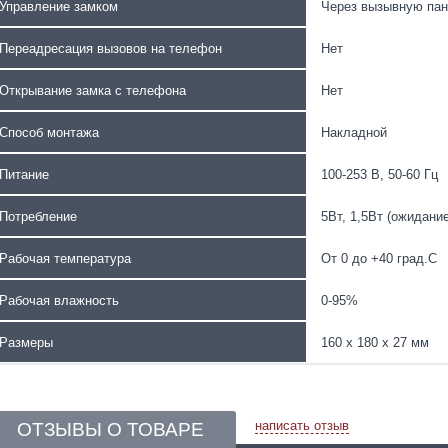
Управление замком
Через вызывную па
Переадресация вызовов на телефон
Нет
Открывание замка с телефона
Нет
Способ монтажа
Накладной
Питание
100-253 В, 50-60 Гц
Потребление
5Вт, 1,5Вт (ожидание
Рабочая температура
От 0 до +40 град.С
Рабочая влажность
0-95%
Размеры
160 х 180 х 27 мм
написать отзыв
ОТЗЫВЫ О ТОВАРЕ