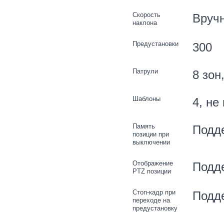
Скорость
Вручн
наклона
Предустановки
300
Патрули
8 зон
Шаблоны
4, не
Память
Подд
позиции при
выключении
Отображение
Подд
PTZ позиции
Стоп-кадр при
Подд
переходе на
предустановку