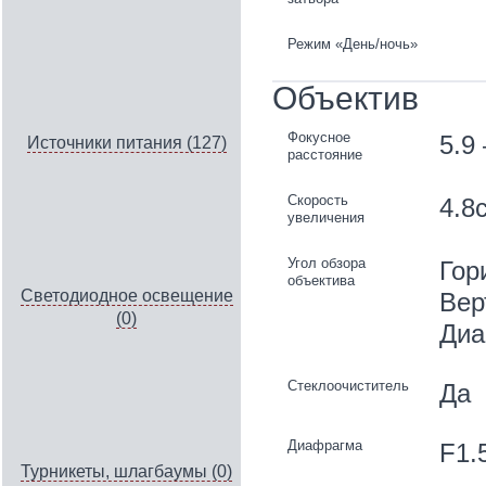
Режим «День/ночь»
Объектив
Фокусное
5.9
Источники питания (127)
расстояние
Скорость
4.8
увеличения
Угол обзора
Гор
объектива
Светодиодное освещение
Вер
(0)
Диа
Стеклоочиститель
Да
Диафрагма
F1.
Турникеты, шлагбаумы (0)