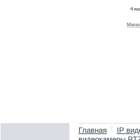
Магаз
/
Главная
IP ви
видеокамеры PT