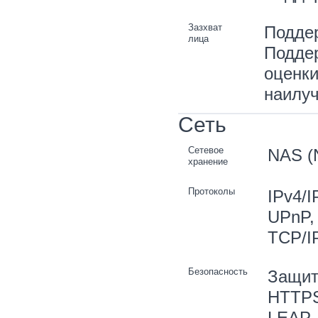
Зазхват
Поддер
лица
Поддер
оценки
наилуч
Сеть
Сетевое
NAS (
хранение
Протоколы
IPv4/I
UPnP,
TCP/I
Безопасность
Защит
HTTPS
LEAP,