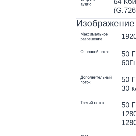
64 Кби
аудио
(G.726
Изображение
Максимальное
192
разрешение
Основной поток
50 Г
60Гц
Дополнительный
50 Г
поток
30 к
Третий поток
50 Г
128
1280