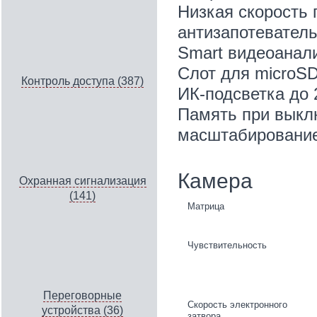
Низкая скорость
антизапотеватель
Smart видеоанал
Слот для microSD
Контроль доступа (387)
ИК-подсветка до
Память при выкл
масштабировани
Камера
Охранная сигнализация
(141)
Матрица
Чувствительность
Переговорные
Скорость электронного
устройства (36)
затвора