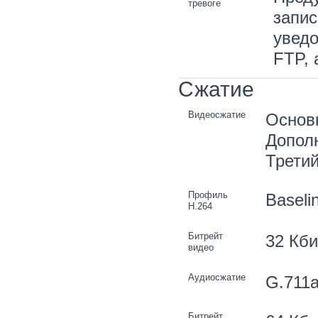
тревоге
запис
уведо
FTP, 
Сжатие
Видеосжатие
Основн
Допол
Третий
Профиль
Baselin
H.264
Битрейт
32 Кби
видео
Аудиосжатие
G.711a
Битрейт