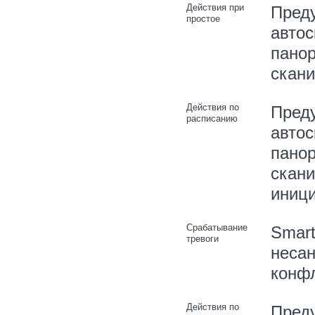
Действия при
Преду
простое
автос
панор
скани
Действия по
Преду
расписанию
автос
панор
скани
иниц
Срабатывание
Smart
тревоги
несан
конфл
Действия по
Преду