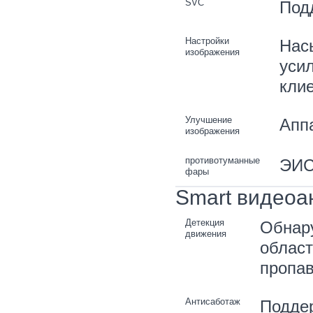
SVC
Под
Настройки
Насы
изображения
усил
кли
Улучшение
Апп
изображения
противотуманные
ЭИ
фары
Smart видеоа
Детекция
Обнару
движения
област
пропа
Антисаботаж
Подде