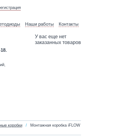
ВЫЕЗД ТЕХНИЧЕСКОГО
регистрация
СПЕЦИАЛИСТА
етодиоды
Наши работы
Контакты
У вас еще нет
заказанных товаров
-18.
ий,
ные коробки
/
Монтажная коробка iFLOW