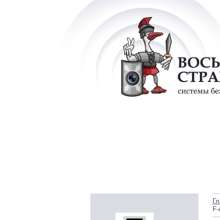
Гл
F-