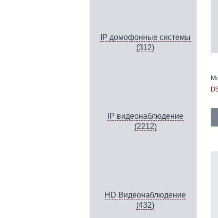
IP домофонные системы
(312)
Мо
DS
IP видеонаблюдение
(2212)
HD Видеонаблюдение
(432)