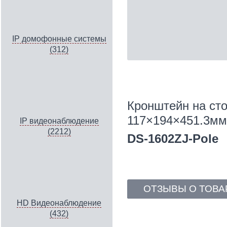
IP домофонные системы
(312)
Кронштейн на сто
117×194×451.3мм
IP видеонаблюдение
(2212)
DS-1602ZJ-Pole
ОТЗЫВЫ О ТОВА
HD Видеонаблюдение
(432)