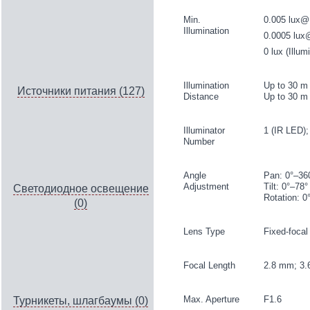
Min.
0.005 lux@F
Illumination
0.0005 lux
0 lux (Illum
Illumination
Up to 30 m (
Источники питания (127)
Distance
Up to 30 m 
Illuminator
1 (IR LED);
Number
Angle
Pan: 0°–36
Adjustment
Tilt: 0°–78°
Светодиодное освещение
Rotation: 0
(0)
Lens Type
Fixed-focal
Focal Length
2.8 mm; 3
Max. Aperture
F1.6
Турникеты, шлагбаумы (0)