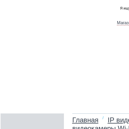
Магаз
/
Главная
IP ви
видеокамеры Wi-