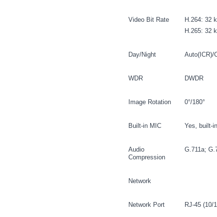
Video Bit Rate
H.264: 32 
H.265: 32 
Day/Night
Auto(ICR)/
WDR
DWDR
Image Rotation
0°/180°
Built-in MIC
Yes, built-i
Audio
G.711a; G
Compression
Network
Network Port
RJ-45 (10/