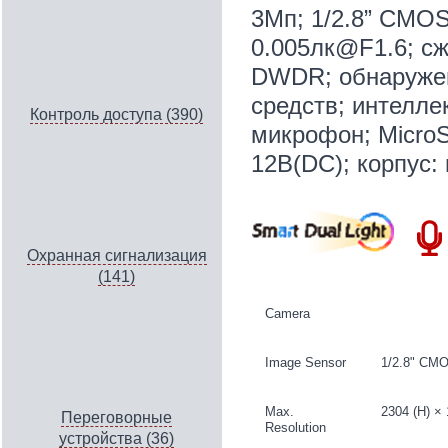
3Мп; 1/2.8” CMOS
0.005лк@F1.6; сж
DWDR; обнаружен
средств; интелле
Контроль доступа (390)
микрофон; MicroS
12В(DC); корпус: 
Охранная сигнализация
(141)
Camera
Image Sensor
1/2.8" CM
Max.
2304 (H) × 
Переговорные
Resolution
устройства (36)