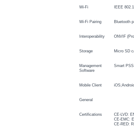
Wi-Fi
IEEE 802.1
Wi-Fi Pairing
Bluetooth p
Interoperability
ONVIF (Prof
Storage
Micro SD c
Management
Smart PSS
Software
Mobile Client
iOS;Androi
General
Certifications
CE-LVD: E
CE-EMC: El
CE-RED: Ra