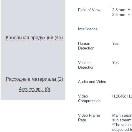
Field of View
2.8 mm: H: 
3.6 mm: H: 
Intelligence
Кабельная продукция (45)
Human
Yes
Detection
Vehicle
Yes
Detection
Расходные материалы (2)
Audio and Video
Акссесуары (0)
Video
H.264B; H.
Compression
Video Frame
Main strea
Rate
sub stream
*The values
subjected t