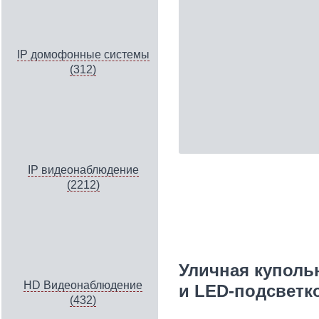
IP домофонные системы
(312)
IP видеонаблюдение
(2212)
Уличная купольн
HD Видеонаблюдение
и LED-подсветко
(432)