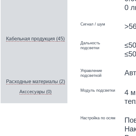
0 л
Сигнал / шум
>56
Кабельная продукция (45)
Дальность
≤50
подсветки
≤50
Управление
Авт
подсветкой
Расходные материалы (2)
Модуль подсветки
4 м
Акссесуары (0)
теп
Настройка по осям
Пов
Нак