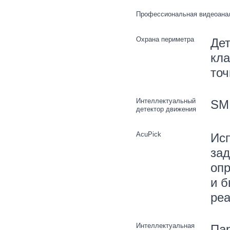
Профессиональная видеоана
Охрана периметра
Дет
кла
точ
Интеллектуальный
SM
детектор движения
AcuPick
Исп
зад
опр
и б
реа
Интеллектуальная
Пар