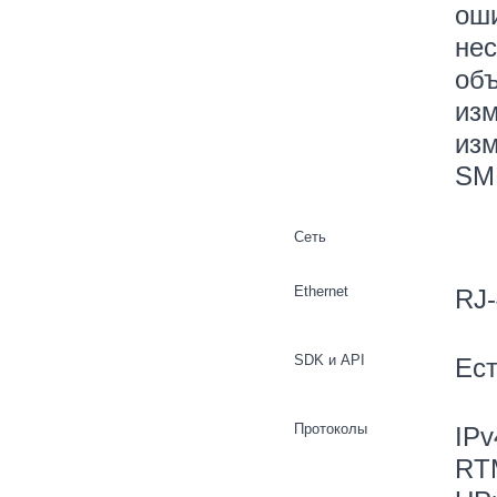
оши
нес
объ
изм
изм
SMD
Сеть
Ethernet
RJ-
SDK и API
Ес
Протоколы
IPv
RT