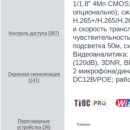
1/1.8” 4Мп CMOS;
опционально); сж
H.265+/H.265/H.
и скорость транс
Контроль доступа (387)
чувствительность
подсветка 50м, с
Видеоаналитика:
(120dB), 3DNR, B
2 микрофона/дина
Охранная сигнализация
DC12В/PОE; рабоч
(141)
Переговорные
Камера
устройства (36)