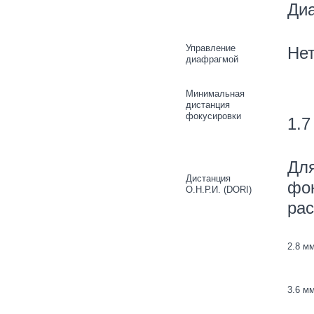
Диа
Управление
Не
диафрагмой
Минимальная
дистанция
фокусировки
1.7
Дл
Дистанция
фок
О.Н.Р.И. (DORI)
рас
2.8 м
3.6 м