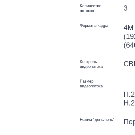
Количество
3
потоков
Форматы кадра
4M 
(19
(64
Контроль
CB
видеопотока
Размер
видеопотока
H.2
H.2
Режим "день/ночь"
Пер