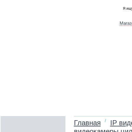
Магаз
/
Главная
IP ви
видеокамеры цил