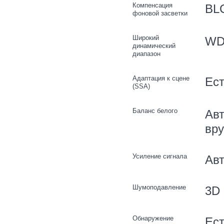
Компенсация
BL
фоновой засветки
Широкий
WD
динамический
диапазон
Адаптация к сцене
Ес
(SSA)
Баланс белого
Авт
вру
Усиление сигнала
Авт
Шумоподавление
3D
Обнаружение
Ест