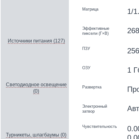
Матрица
1/1
Эффективные
26
пиксели (Г×В)
Источники питания (127)
ПЗУ
25
ОЗУ
1 Г
Светодиодное освещение
Развертка
Пр
(0)
Электронный
Авт
затвор
Чувствительность
0.0
Турникеты, шлагбаумы (0)
0.0