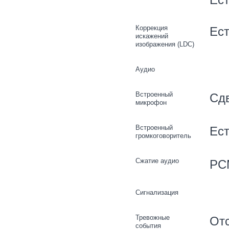
Коррекция
Ес
искажений
изображения (LDC)
Аудио
Встроенный
Сд
микрофон
Встроенный
Ес
громкоговоритель
Сжатие аудио
PCM
Сигнализация
Тревожные
Отс
события