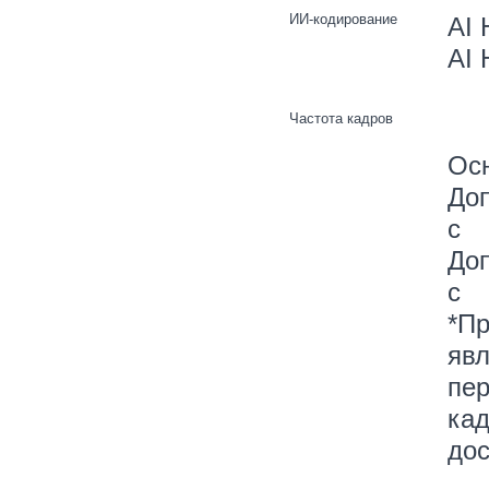
ИИ-кодирование
AI 
AI 
Частота кадров
Осн
Доп
с
Доп
с
*Пр
яв
пер
кад
дос