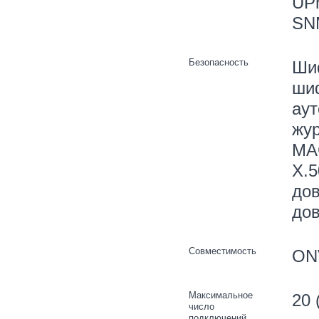
UPn
SN
Безопасность
Ши
шиф
аут
жур
MAC
X.5
дов
дов
Совместимость
ONV
Максимальное
20 
число
подключений