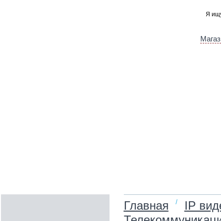
Магаз
/
Главная
IP ви
Телекоммуникаци