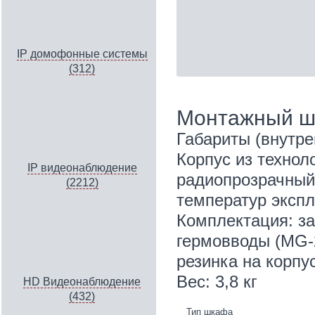
IP домофонные системы
(312)
Монтажный ш
Габариты (внутре
Корпус из технол
IP видеонаблюдение
радиопрозрачный 
(2212)
температур эксплу
Комплектация: за
гермовводы (MG-2
резинка на корпу
Вес: 3,8 кг
HD Видеонаблюдение
(432)
Тип шкафа