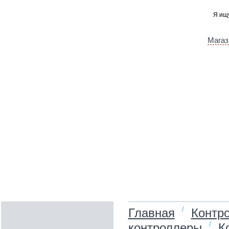
Магаз
/
Главная
Контро
/
контроллеры
Ко