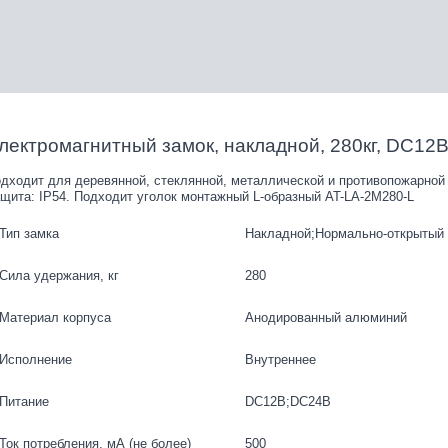
лектромагнитный замок, накладной, 280кг, DC12
дходит для деревянной, стеклянной, металлической и противопожарной 
щита: IP54. Подходит уголок монтажный L-oбразный AT-LA-2M280-L
Тип замка
Накладной;Нормально-открытый 
Сила удержания, кг
280
Материал корпуса
Анодированный алюминий
Исполнение
Внутреннее
Питание
DC12В;DC24В
Ток потребления, мА (не более)
500