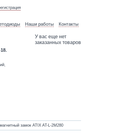
ВЫЕЗД ТЕХНИЧЕСКОГО
регистрация
СПЕЦИАЛИСТА
етодиоды
Наши работы
Контакты
У вас еще нет
заказанных товаров
-18.
ий,
агнитный замок ATIX AT-L-2M280