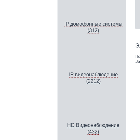
IP домофонные системы
(312)
Э
По
За
IP видеонаблюдение
(2212)
HD Видеонаблюдение
(432)