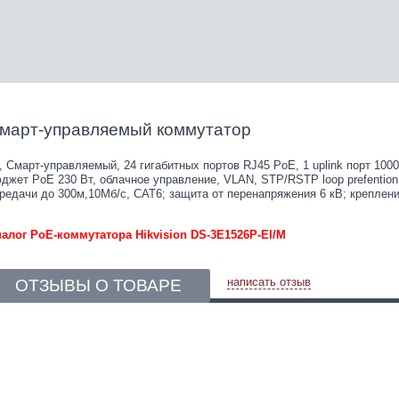
март-управляемый коммутатор
, Смарт-управляемый, 24 гигабитных портов RJ45 PoE, 1 uplink порт 1000
джет PoE 230 Вт, облачное управление, VLAN, STP/RSTP loop prefentio
редачи до 300м,10Мб/с, CAT6; защита от перенапряжения 6 кВ; креплени
алог PoE-коммутатора Hikvision DS-3E1526P-EI/M
написать отзыв
ОТЗЫВЫ О ТОВАРЕ