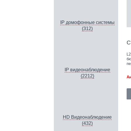
IP домофонные системы
(312)
С
L2
бю
пе
IP видеонаблюдение
(2212)
Ан
HD Видеонаблюдение
(432)