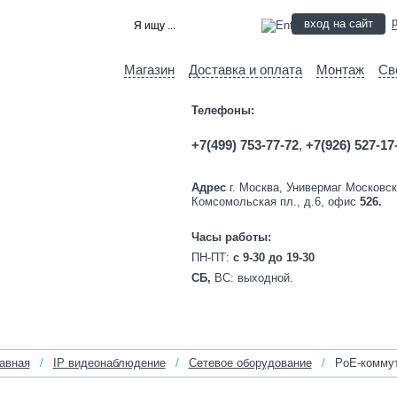
вход на сайт
Магазин
Доставка и оплата
Монтаж
Св
Телефоны:
+7(499) 753-77-72
,
+7(926) 527-17
Адрес
г. Москва, Универмаг Московск
Комсомольская пл., д.6, офис
526.
Часы работы:
ПН-ПТ:
c 9-30 до 19-30
СБ,
ВС:
выходной.
авная
/
IP видеонаблюдение
/
Сетевое оборудование
/
PoE-комму