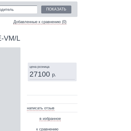
одитель
Добавленные к сравнению (0)
E-VM/L
КУПИТЬ
цена розница
27100
р.
написать отзыв
в избранное
к сравнению