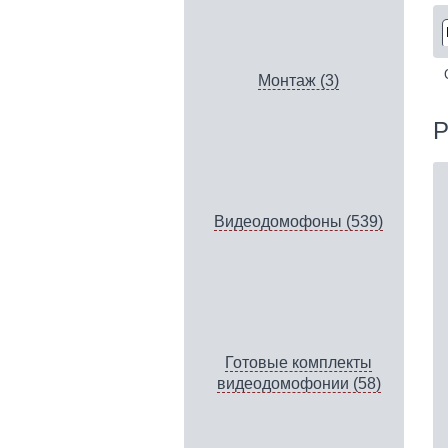
Монтаж (3)
P
Видеодомофоны (539)
Готовые комплекты
видеодомофонии (58)