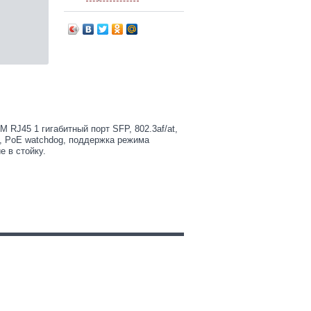
М RJ45 1 гигабитный порт SFP, 802.3af/at,
n, PoE watchdog, поддержка режима
е в стойку.