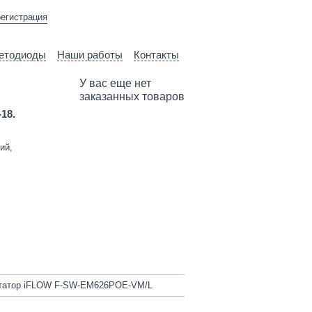
ВЫЕЗД ТЕХНИЧЕСКОГО
регистрация
СПЕЦИАЛИСТА
етодиоды
Наши работы
Контакты
У вас еще нет
заказанных товаров
-18.
ий,
татор iFLOW F-SW-EM626POE-VM/L