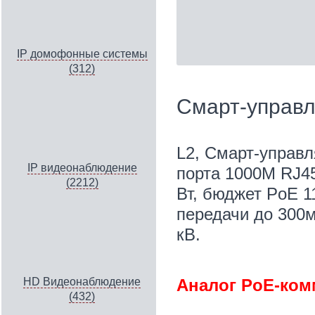
IP домофонные системы
(312)
Смарт-управ
L2, Смарт-управл
IP видеонаблюдение
порта 1000М RJ45
(2212)
Вт, бюджет PoE 1
передачи до 300м
кВ.
Аналог PoE-комм
HD Видеонаблюдение
(432)