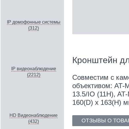
IP домофонные системы
(312)
Кронштейн дл
IP видеонаблюдение
(2212)
Совместим с кам
объективом: AT-M
13.5/IO (11H), AT
160(D) x 163(H) м
HD Видеонаблюдение
ОТЗЫВЫ О ТОВА
(432)