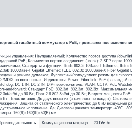
портовый гигабитный коммутатор с PoE, промышленное исполнени
нкции управления: Неуправляемый; Количество портов доступа (downlink)
ддержкой PoE; Количество портов соединения (uplink): 2 SFP порта 1000 
зависимые; Стандарты и функции: IEEE 802.3i 10Base-T Ethernet; IEEE 8
2.3ab 1000Base-T Gigabit Ethernet; IEEE 802.3z 1000Base-X Fiber Gigabit
редачи и режима дуплекса; Дуплексный/полудуплекс режим для скорост
I/MDIX на всех портах; Индикаторы: Power; Fiber link; PoE (на каждый пор
tchdog; DC 1 IN; DC 2 IN; DIP-переключатель: VLAN; CCTV; PoE Watchdo
ore-and-forward; Стандарт PoE: 802.3af; 802.3at; 802.3bt; Максимальная 
2.3af/at/bt до 90 Вт; Порт 2-8 802.3af/at до 30 Вт; Бюджет мощности PoE:
5 Вт ; Блок питания: До двух внешних (в комплект не входят); Система 
лаждения; Защита от статического электричества: до 8 кВ воздушный раз
дустриальное исполнение: Да; Диапазон рабочих температур: -40°С...80
змеры: 160(Д)х160(Ш)х50(В) мм
Производительность
Коммутационная матрица
20 Гбит/с