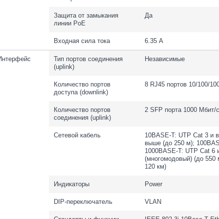
Защита от замыкания
Да
линии PoE
Входная сила тока
6.35 А
Интерфейс
Тип портов соединения
Независимые
(uplink)
Количество портов
8 RJ45 портов 10/100/10
доступа (downlink)
Количество портов
2 SFP порта 1000 Мбит/
соединения (uplink)
Сетевой кабель
10BASE-T: UTP Cat 3 и в
выше (до 250 м); 100BAS
1000BASE-T: UTP Cat 6 
(многомодовый) (до 550
120 км)
Индикаторы
Power
DIP-переключатель
VLAN