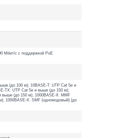
00 Мбит/с c поддержкой PoE
с
ыше (до 100 м); 10BASE-T: UTP Cat 5e и
E-TX: UTP Cat 5e и выше (до 150 м);
и выше (до 150 м); 1000BASE-X: MMF
 м); 1000BASE-X: SMF (одномодовый) (до