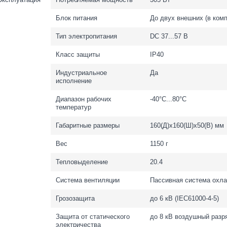
Блок питания
До двух внешних (в комп
Тип электропитания
DC 37...57 В
Класс защиты
IP40
Индустриальное
Да
исполнение
Диапазон рабочих
-40°С...80°С
температур
Габаритные размеры
160(Д)х160(Ш)х50(В) мм
Вес
1150 г
Тепловыделение
20.4
Система вентиляции
Пассивная система охл
Грозозащита
до 6 кВ (IEC61000-4-5)
Защита от статического
до 8 кВ воздушный разр
электричества