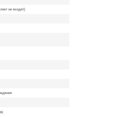
лект не входят)
аждения
яд