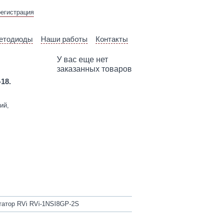
ВЫЕЗД ТЕХНИЧЕСКОГО
регистрация
СПЕЦИАЛИСТА
етодиоды
Наши работы
Контакты
У вас еще нет
заказанных товаров
-18.
ий,
атор RVi RVi-1NSI8GP-2S