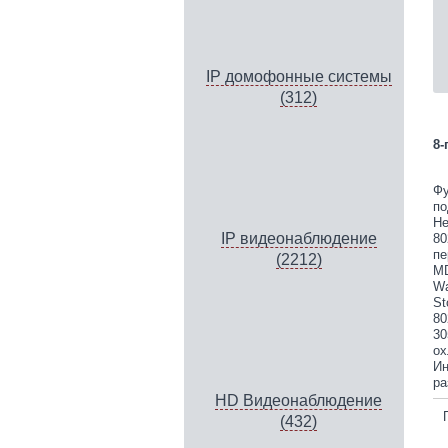
IP домофонные системы
(312)
8-
Фу
по
Не
IP видеонаблюдение
80
пе
(2212)
MD
Wa
St
80
30
ох
Ин
ра
HD Видеонаблюдение
(432)