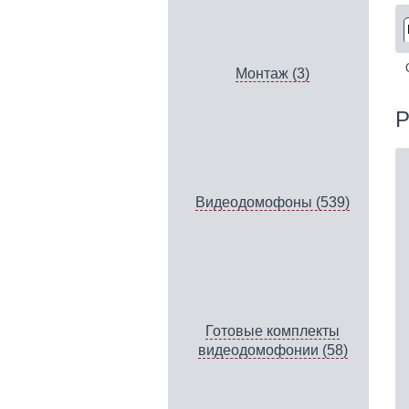
Монтаж (3)
P
Видеодомофоны (539)
Готовые комплекты
видеодомофонии (58)