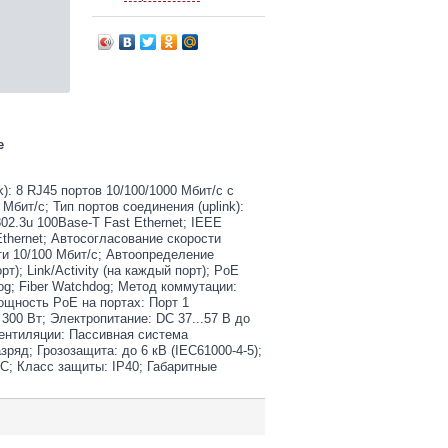
е
: 8 RJ45 портов 10/100/1000 Мбит/с c
Мбит/с; Тип портов соединения (uplink):
02.3u 100Base-T Fast Ethernet; IEEE
 Ethernet; Автосогласование скорости
и 10/100 Мбит/с; Автоопределение
т); Link/Activity (на каждый порт); PoE
g; Fiber Watchdog; Метод коммутации:
мощность PoE на портах: Порт 1
 300 Вт; Электропитание: DC 37...57 В до
вентиляции: Пассивная система
ряд; Грозозащита: до 6 кВ (IEC61000-4-5);
°С; Класс защиты: IP40; Габаритные