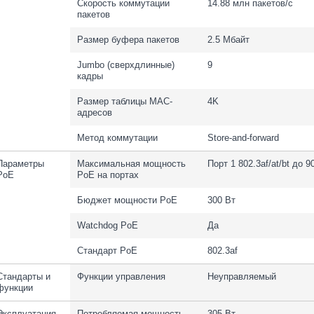
Скорость коммутации
14.88 млн пакетов/с
пакетов
Размер буфера пакетов
2.5 Мбайт
Jumbo (сверхдлинные)
9
кадры
Размер таблицы MAC-
4K
адресов
Метод коммутации
Store-and-forward
Параметры
Максимальная мощность
Порт 1 802.3af/at/bt до 9
PoE
PoE на портах
Бюджет мощности PoE
300 Вт
Watchdog PoE
Да
Стандарт PoE
802.3af
Стандарты и
Функции управления
Неуправляемый
функции
Эксплуатация
Потребляемая мощность
305 Вт