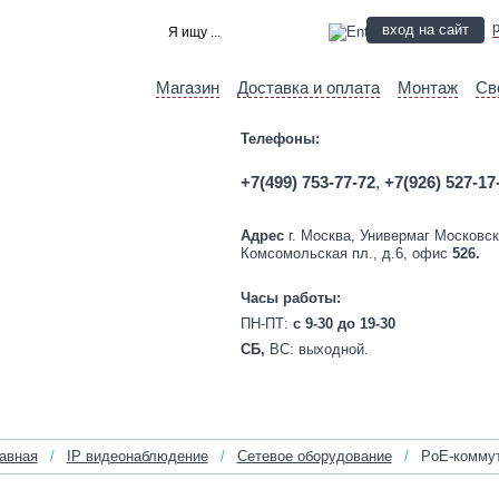
вход на сайт
Магазин
Доставка и оплата
Монтаж
Св
Телефоны:
+7(499) 753-77-72
,
+7(926) 527-17
Адрес
г. Москва, Универмаг Московск
Комсомольская пл., д.6, офис
526.
Часы работы:
ПН-ПТ:
c 9-30 до 19-30
СБ,
ВС:
выходной.
авная
/
IP видеонаблюдение
/
Сетевое оборудование
/
PoE-коммут