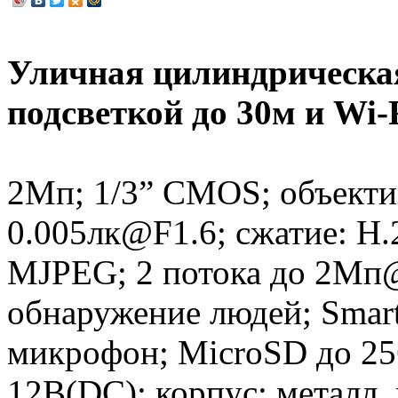
Уличная цилиндрическая
подсветкой до 30м и Wi-
2Мп; 1/3” CMOS; объекти
0.005лк@F1.6; сжатие: H.
MJPEG; 2 потока до 2Мп
обнаружение людей; Smart
микрофон; MicroSD до 256
12В(DC); корпус: металл, 