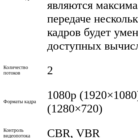
являются максим
передаче нескольк
кадров будет уме
доступных вычисл
2
Количество
потоков
1080p (1920×1080)
Форматы кадра
(1280×720)
CBR, VBR
Контроль
видеопотока