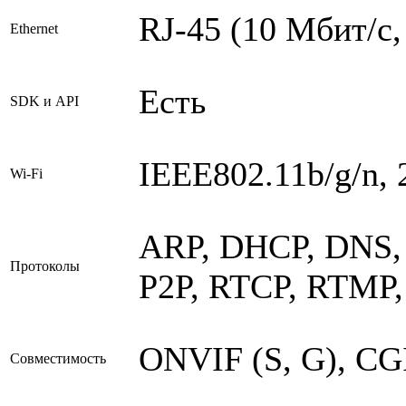
RJ-45 (10 Мбит/с,
Ethernet
Есть
SDK и API
IEEE802.11b/g/n, 
Wi-Fi
ARP, DHCP, DNS, H
Протоколы
P2P, RTCP, RTMP,
ONVIF (S, G), CG
Совместимость