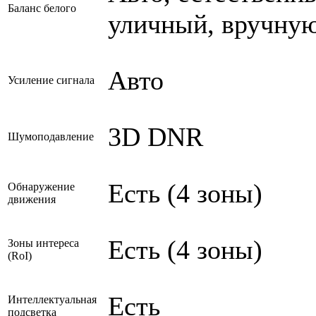
Баланс белого
уличный, вручную
Авто
Усиление сигнала
3D DNR
Шумоподавление
Есть (4 зоны)
Обнаружение
движения
Есть (4 зоны)
Зоны интереса
(RoI)
Есть
Интеллектуальная
подсветка