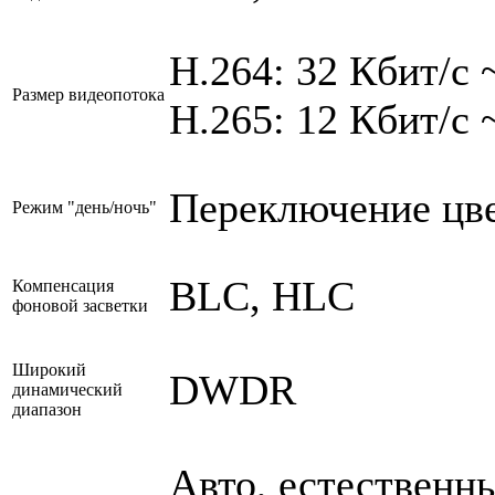
H.264: 32 Кбит/с 
Размер видеопотока
H.265: 12 Кбит/с 
Переключение цвет
Режим "день/ночь"
BLC, HLC
Компенсация
фоновой засветки
Широкий
DWDR
динамический
диапазон
Авто, естественн