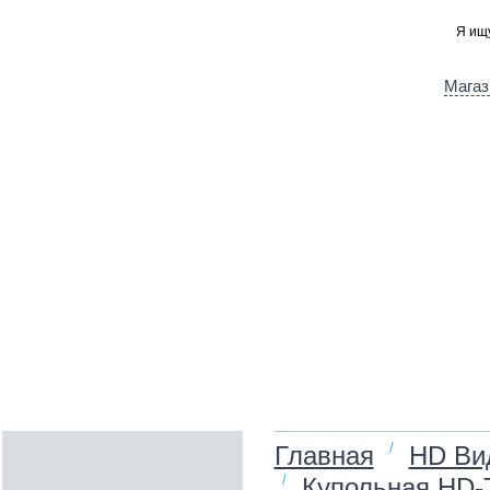
Магаз
/
Главная
HD Ви
/
Купольная HD‑