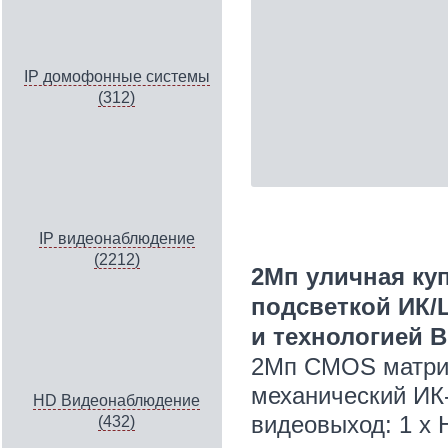
IP домофонные системы
(312)
IP видеонаблюдение
(2212)
2Мп уличная ку
подсветкой ИК/
и технологией B
2Мп CMOS матрица
механический ИК
HD Видеонаблюдение
видеовыход: 1 х 
(432)