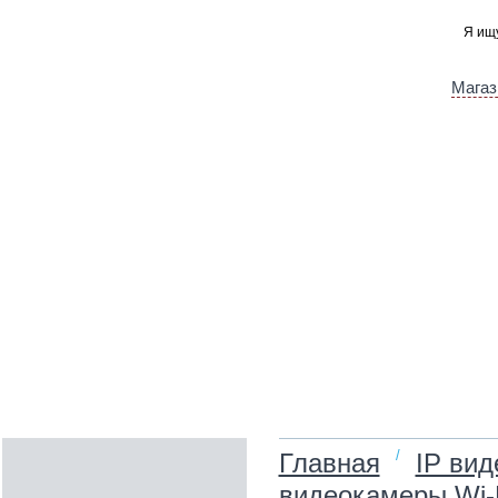
Магаз
/
Главная
IP ви
видеокамеры Wi-