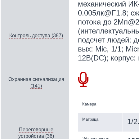
механический ИК
0.005лк@F1.8; сж
потока до 2Мп@25
(интеллектуальны
Контроль доступа (387)
подсчет людей; д
вых: Mic, 1/1; Mi
12В(DC); корпус: 
Охранная сигнализация
(141)
Камера
Матрица
1/2
Переговорные
устройства (36)
Эффективные