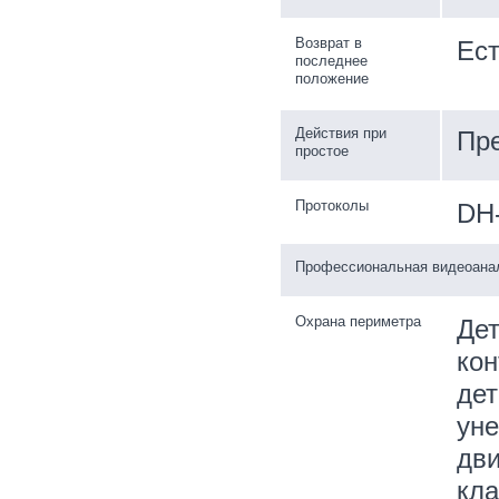
Возврат в
Ест
последнее
положение
Действия при
Пре
простое
Протоколы
DH
Профессиональная видеоана
Охрана периметра
Дет
кон
дет
уне
дви
кл