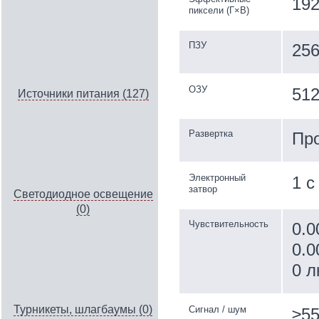
19
пиксели (Г×В)
ПЗУ
25
ОЗУ
51
Источники питания (127)
Развертка
Пр
Электронный
1 с
затвор
Светодиодное освещение
(0)
Чувствительность
0.0
0.0
0 л
Турникеты, шлагбаумы (0)
Сигнал / шум
≥55