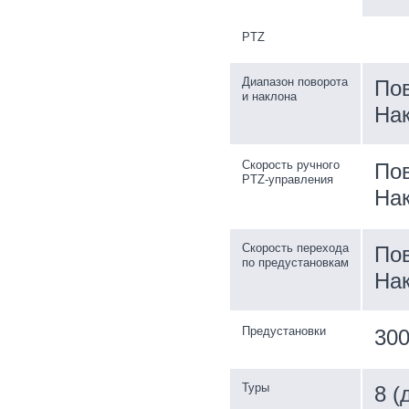
PTZ
Диапазон поворота
Пов
и наклона
Нак
Скорость ручного
Пов
PTZ-управления
Нак
Скорость перехода
Пов
по предустановкам
Нак
Предустановки
30
Туры
8 (