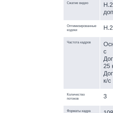
Сжатие видео
H.2
доп
Оптимизированные
H.2
кодеки
Частота кадров
Осн
с
Доп
25 
Доп
к/с
Количество
3
потоков
Форматы кадра
108