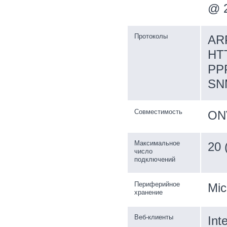
@ 
Протоколы
ARP
HTT
PPP
SNM
Совместимость
ONV
Максимальное
20 
число
подключений
Периферийное
Mic
хранение
Веб-клиенты
Int