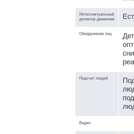
Интеллектуальный
Ес
детектор движения
Обнаружение лиц
Дет
опт
сни
реа
Подсчет людей
Под
люд
под
люд
Видео