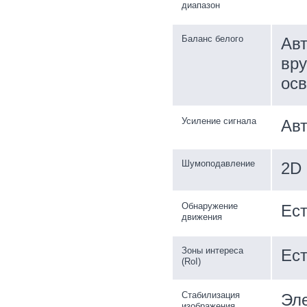
диапазон
Баланс белого
Авт
вру
осв
Усиление сигнала
Авт
Шумоподавление
2D
Обнаружение
Ес
движения
Зоны интереса
Ес
(RoI)
Стабилизация
Эл
изображения