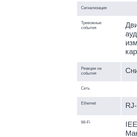
Сигнализация
Тревожные
Дви
события
ауд
изм
ка
Реакции на
Сни
события
Сеть
Ethernet
RJ-
Wi-Fi
IEE
Мак