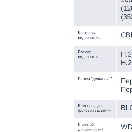
(12
(35
Контроль
CB
видеопотока
Размер
H.2
видеопотока
H.2
Режим "день/ночь"
Пер
Пер
Компенсация
BL
фоновой засветки
Широкий
WD
динамический