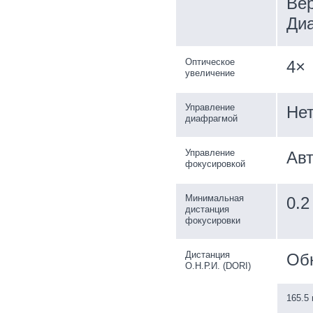
Вер
Диа
Оптическое
4×
увеличение
Управление
Не
диафрагмой
Управление
Авт
фокусировкой
Минимальная
0.2
дистанция
фокусировки
Дистанция
Об
О.Н.Р.И. (DORI)
165.5