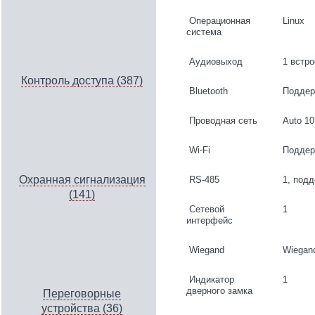
Операционная
Linux
система
Аудиовыход
1 встро
Контроль доступа (387)
Bluetooth
Поддер
Проводная сеть
Auto 10
Wi-Fi
Поддерж
Охранная сигнализация
RS-485
1, под
(141)
Сетевой
1
интерфейс
Wiegand
Wiegand
Индикатор
1
дверного замка
Переговорные
устройства (36)