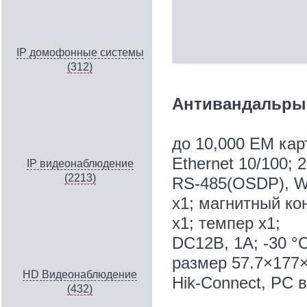
IP домофонные системы
(312)
Антивандальры
до 10,000 EM кар
Ethernet 10/100; 
IP видеонаблюдение
(2213)
RS-485(OSDP), Wi
x1; магнитный ко
х1; темпер x1;
DC12В, 1А; -30 °C
размер 57.7×177×
HD Видеонаблюдение
Hik-Connect, PC 
(432)