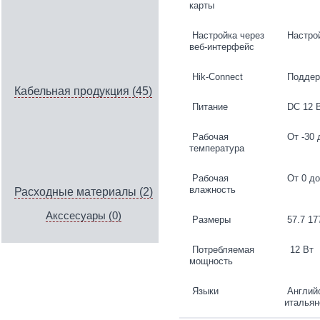
карты
Настройка через
Настрой
веб-интерфейс
Hik-Connect
Поддер
Кабельная продукция (45)
Питание
DC 12 В
Рабочая
От -30 
температура
Рабочая
От 0 до
влажность
Расходные материалы (2)
Акссесуары (0)
Размеры
57.7 177
Потребляемая
12 Вт
мощность
Языки
Английс
итальян