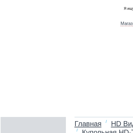
Магаз
/
Главная
HD Ви
/
Купольная HD‑T