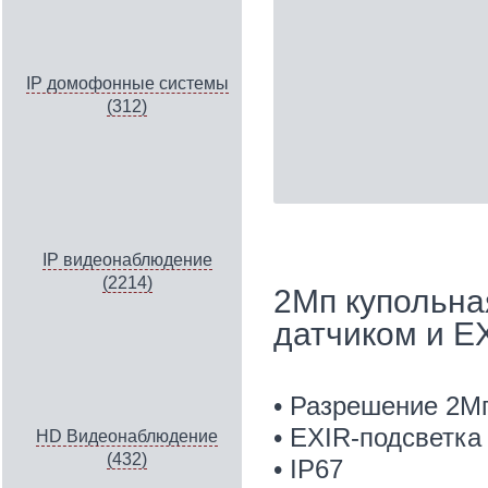
IP домофонные системы
(312)
IP видеонаблюдение
(2214)
2Мп купольна
датчиком и E
• Разрешение 2М
• EXIR-подсветка
HD Видеонаблюдение
(432)
• IP67