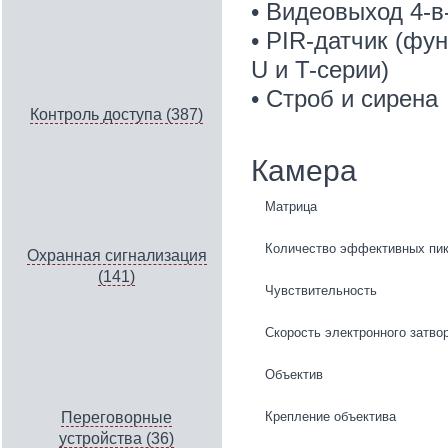
• Видеовыход 4-
• PIR-датчик (фу
U и T-серии)
• Строб и сирена
Контроль доступа (387)
Камера
Матрица
Количество эффективных пи
Охранная сигнализация
(141)
Чувствительность
Скорость электронного затво
Объектив
Крепление объектива
Переговорные
устройства (36)